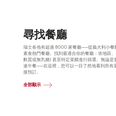
尋找餐廳
瑞士各地有超過 8000 家餐廳——從義大利小
素食熱門餐廳。找到最適合你的餐廳：依地區、菜
麩質或無乳糖) 甚至特定菜餚進行篩選。無論是
速午餐——在這裡，您可以一目了然地看到所有
接預訂。
全部顯示
Common.Of
尋
找
餐
廳