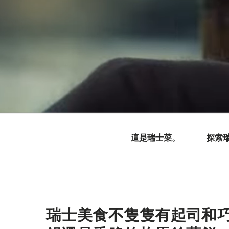
Hint
這是瑞士菜。
探索
瑞士美食不隻隻有起司和
簡
介