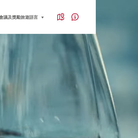
Service Navigation
Language, region and important links
會議及獎勵旅遊
語言
select (click to display)
Map
Help & Contact