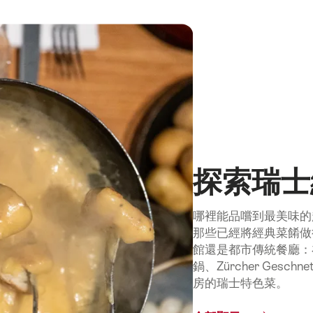
探索瑞士
哪裡能品嚐到最美味的
那些已經將經典菜餚做
館還是都市傳統餐廳：
鍋、Zürcher Geschn
房的瑞士特色菜。