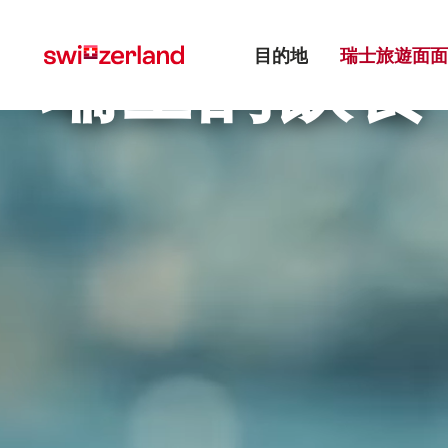
前
快
主目錄
往
速
瑞士的飲食
目的地
瑞士旅遊面面
myswitzerland.com
導
航