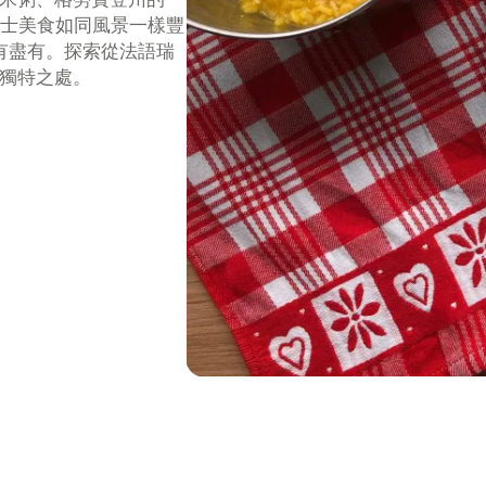
tes。瑞士美食如同風景一樣豐
有盡有。探索從法語瑞
獨特之處。