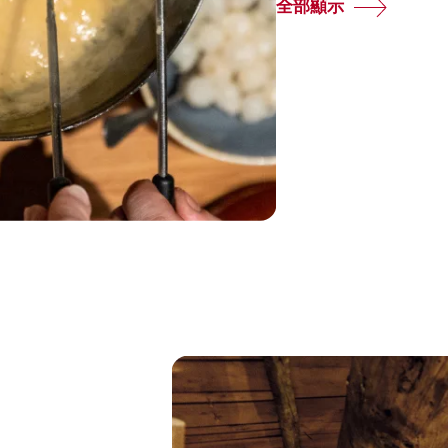
全部顯示
Common.Of
探
索
瑞
士
經
典