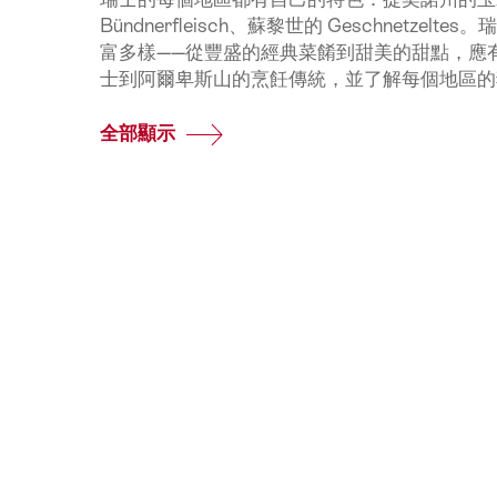
Bündnerfleisch、蘇黎世的 Geschnetzel
富多樣——從豐盛的經典菜餚到甜美的甜點，應
士到阿爾卑斯山的烹飪傳統，並了解每個地區的
全部顯示
Common.Of
瑞
士
美
食