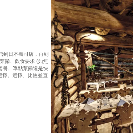
餐館到日本壽司店，再到
餚、飲食要求 (如無
套餐、單點菜餚還是快
選擇。選擇、比較並直