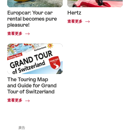
Europcar: Your car
Hertz
rental becomes pure
Common.Of
查看更多
pleasure!
Hertz
Common.Of
查看更多
Europcar
The Touring Map
and Guide for Grand
Tour of Switzerland
Common.Of
查看更多
The
Touring
Map
and
Guide
廣告