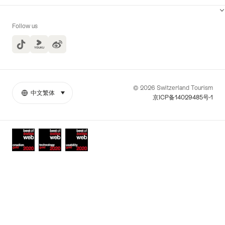
Follow us
TikTok
Yuoku
© 2026 Switzerland Tourism
中文繁体
select (click to display)
More
語
京ICP备14029485号-1
links
言
Awards