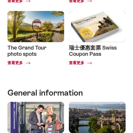
Common.Of
Common.Of
查看更多
查看更多
The Grand Tour
瑞士優惠套票 Swiss
photo spots
Coupon Pass
Common.Of
Common.Of
查看更多
查看更多
The
Grand
Tour
photo
General information
spots