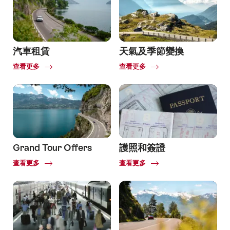
汽車租賃
天氣及季節變換
Common.Of
Common.Of
查看更多
查看更多
天
氣
及
季
節
變
換
Grand Tour Offers
護照和簽證
Common.Of
Common.Of
查看更多
查看更多
Grand
護
Tour
照
Offers
和
簽
證