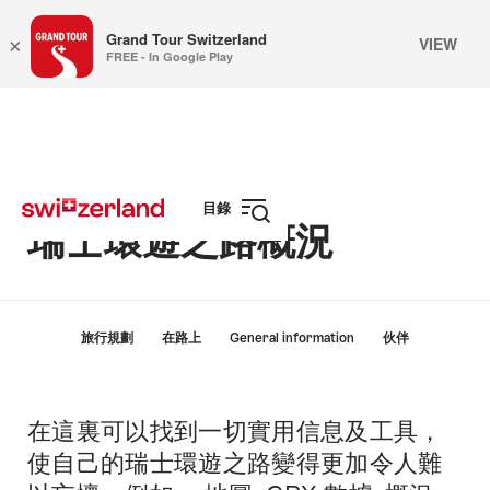
Grand Tour Switzerland
VIEW
×
FREE - In Google Play
前
快
往
速
myswitzerland.com
導
航
目錄
瑞士環遊之路概況
打
開
導
航
Hint
旅行規劃
在路上
General information
伙伴
在這裏可以找到一切實用信息及工具，
簡
介
使自己的瑞士環遊之路變得更加令人難