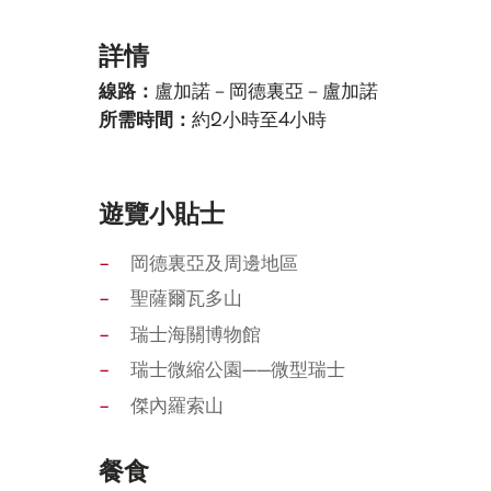
詳情
線路：
盧加諾－岡德裏亞－盧加諾
所需時間：
約2小時至4小時
遊覽小貼士
岡德裏亞及周邊地區
聖薩爾瓦多山
瑞士海關博物館
瑞士微縮公園——微型瑞士
傑內羅索山
餐食