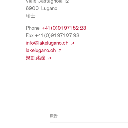
Viale Castagnola 12
6900 Lugano
瑞士
Phone
+41 (0)91 971 52 23
Fax +41 (0)91 971 27 93
info@lakelugano.ch
lakelugano.ch
規劃路線
廣告