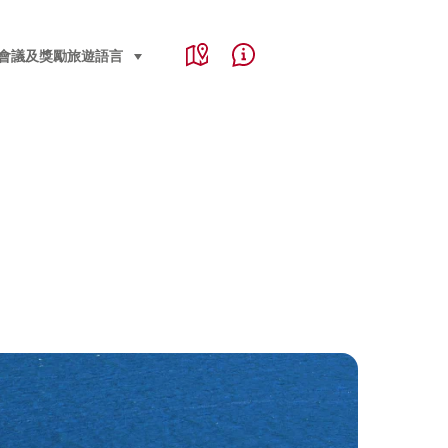
Service Navigation
Language, region and important links
會議及獎勵旅遊
語言
select (click to display)
Map
Help & Contact