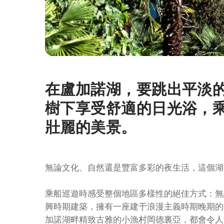
在盧加諾湖，要跳出平淡
簡
介
樹下享受舒適的日光浴，
壯麗的美景。
無論文化、自然還是豐富多彩的夜生活，這個湖
乘船巡遊時感受整個地區多樣性的絕佳方式：無
興時期建築，擁有一座建于浪漫主義時期晚期的
加諾湖畔精致古雅的小漁村岡德裏亞，都會令人