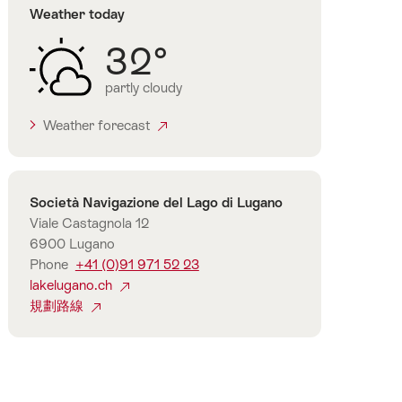
Weather today
Lugano
提
32°
契
諾
partly cloudy
Ticino
Weather forecast
聯
Società Navigazione del Lago di Lugano
絡
Viale Castagnola 12
方
6900 Lugano
式
Phone
+41 (0)91 971 52 23
lakelugano.ch
規劃路線