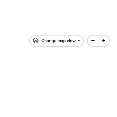
Change map view
Click to open flyout 