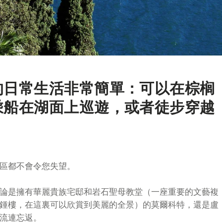
的日常生活非常簡單：可以在棕榈
乘船在湖面上巡遊，或者徒步穿越
區都不會令您失望。
論是擁有華麗貴族宅邸和岩石聖母教堂（一座重要的文藝複
鍾樓，在這裏可以欣賞到美麗的全景）的莫爾科特，還是盧
流連忘返。