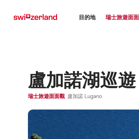
前
快
主目錄
往
速
目的地
瑞士旅遊面面
myswitzerland.com
導
航
盧加諾湖巡遊
瑞士旅遊面面觀
盧加諾 Lugano