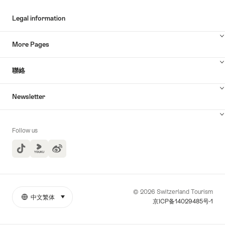
索
Legal information
More Pages
聯絡
Newsletter
Follow us
TikTok
Yuoku
© 2026 Switzerland Tourism
中文繁体
select (click to display)
More
語
京ICP备14029485号-1
links
言