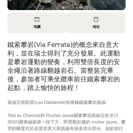
概
覽
地圖
地址
開
開
放
放
鐵索攀岩(Via Ferrata)的概念來自意大
簡
資
資
介
料
料
利，並在瑞士得到了充分發展。此運動
地
聯
是攀岩運動的變奏，利用雙倍長度的安
圖
絡
全繩沿著路線翻越岩石。當整裝完畢
方
式
後，參加者可乘坐纜車前往鐵索攀岩的
起點，踏上愉快的旅程！
萊迪亞布勒雷(Les Diablerets)有兩條鐵索攀岩路線:
Tete au Chamois和 Rocher Jaune鐵索攀岩路線位於冰川
3000纜車線路第一段下方，即景觀壯麗的 rocher jaune。攀
登的難度在於高度差異大和路線有很多突出部分。如欲前往