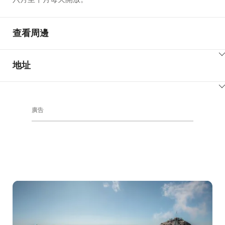
查看周邊
ClickToViewContent
地址
ClickToViewContent
廣告