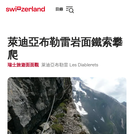
前
快
目錄
往
速
打
myswitzerland.com
導
開
航
導
航
萊迪亞布勒雷岩面鐵索攀
爬
瑞士旅遊面面觀
萊迪亞布勒雷 Les Diablerets