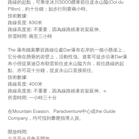
路線的起點，可乘坐冰川3000纜車前往皮永山隘(Col du
Pillon)，約十分鐘；如步行則要兩小時。
技術數據:
路線長度: 830米
路線高度差: 不重要，因為線路繞著岩架延伸。
所需時間: 兩至三小時
The 瀑布鐵索攀岩路線位處Dar瀑布右岸的一個小懸崖上，
它分佈在懸垂的岩壁上，活動性強。遊客可徒步沿著Dar瀑
布小徑從萊迪亞布勒雷前往皮永山隘方向，前往路線的起
點。亦可花十分鐘，從皮永山口直接前往。
技術數據:
路線長度: 400米
路線高度差: 不重要，因為線路繞著岩架延伸。<
所需時間: 一小時三十分
在Mountain Evasion、Paradventure中心或the Guide
Company，均可找到攀爬指導人員。
開放時間:
六月至十月每天開放。