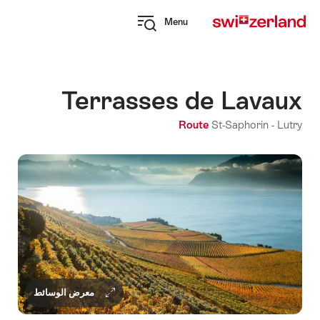
Navi
Q
Menu
naviga
Open
myswitzerland
navigation
Terrasses de Lavaux
Route
St-Saphorin -
Lutry
معرض الوسائط