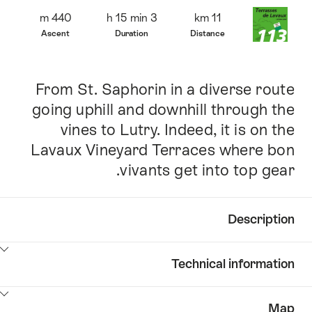
Overview
440 m
3 h 15 min
11 km
Ascent
Duration
Distance
From St. Saphorin in a diverse route
Intro
going uphill and downhill through the
vines to Lutry. Indeed, it is on the
Lavaux Vineyard Terraces where bon
vivants get into top gear.
Description
Click
Technical information
here
to
Click
show
Map