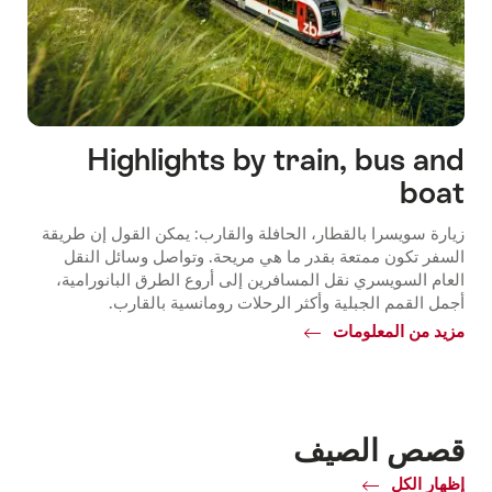
Highlights by train, bus and
boat
زيارة سويسرا بالقطار، الحافلة والقارب: يمكن القول إن طريقة
السفر تكون ممتعة بقدر ما هي مريحة. وتواصل وسائل النقل
العام السويسري نقل المسافرين إلى أروع الطرق البانورامية،
أجمل القمم الجبلية وأكثر الرحلات رومانسية بالقارب.
مزيد من المعلومات
Common.Of
Highlights
by
train,
bus
قصص الصيف
and
boat
إظهار الكل