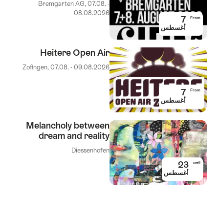
Bremgarten AG, 07.08. -
08.08.2026
7
From
أغسطس
Heitere Open Air
Zofingen, 07.08. - 09.08.2026
7
From
أغسطس
Melancholy between
dream and reality
Diessenhofen
23
until
أغسطس