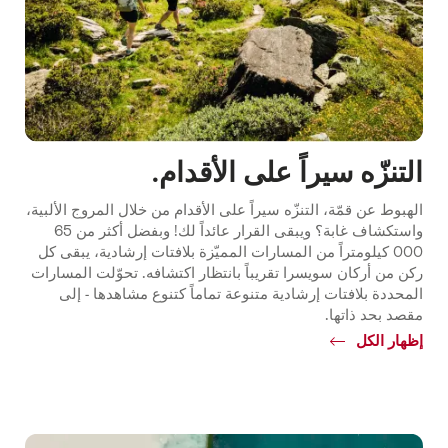
التنزّه سيراً على الأقدام.
الهبوط عن قمّة، التنزّه سيراً على الأقدام من خلال المروج الألبية،
واستكشاف غابة؟ ويبقى القرار عائداً لك! وبفضل أكثر من 65
000 كيلومتراً من المسارات المميّزة بلافتات إرشادية، يبقى كل
ركن من أركان سويسرا تقريباً بانتظار اكتشافه. تحوّلت المسارات
المحددة بلافتات إرشادية متنوعة تماماً كتنوع مشاهدها - إلى
مقصد بحد ذاتها.
إظهار الكل
Common.Of
التنزّه
سيراً
على
الأقدام.