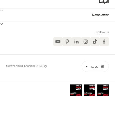
التواصل
Newsletter
Follow us
YouTube
Pinterest
LinkedIn
Instagram
TikTok
Facebook
© 2026 Switzerland Tourism
العربية
select (click to display)
Language
More
links
Awards