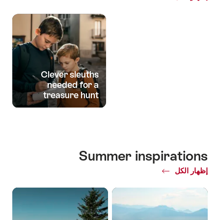
Clever sleuths
needed for a
treasure hunt
Summer inspirations
إظهار الكل
Common.Of
Summer
inspirations