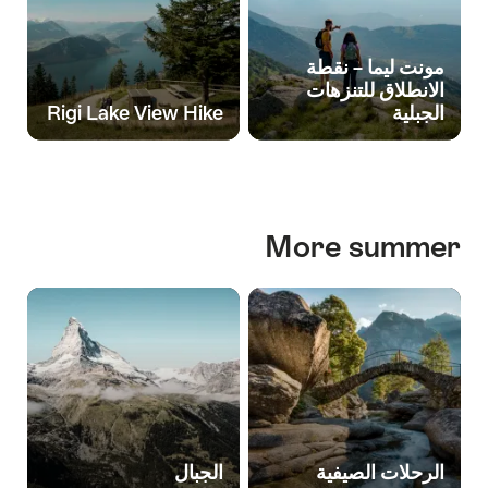
مونت ليما – نقطة
الانطلاق للتنزهات
الجبلية
Rigi Lake View Hike
More summer
الرحلات الصيفية
الجبال