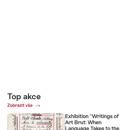
+5
Top akce
Zobrazit vše
Top
akce
Exhibition "Writings of
Art Brut: When
Language Takes to the