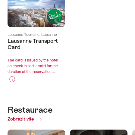
Lausanne Tourisme, Lausanne
Lausanne Transport
Card
The card is issued by the hotel
on check-in and is valid for the
duration of the reservation,...
Price
Offer
Information
details
for
"Lausanne
Restaurace
Transport
Zobrazit vše
of
Card"
Restaurace