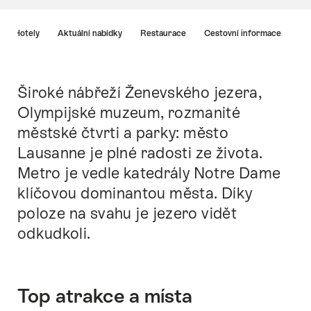
Nápověda
Hotely
Aktuální nabídky
Restaurace
Cestovní informace
Široké nábřeží Ženevského jezera,
Intro
Olympijské muzeum, rozmanité
městské čtvrti a parky: město
Lausanne je plné radosti ze života.
Metro je vedle katedrály Notre Dame
klíčovou dominantou města. Díky
poloze na svahu je jezero vidět
odkudkoli.
Top atrakce a místa