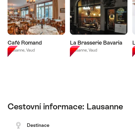
Café Romand
La Brasserie Bavaria
L
Lausanne, Vaud
Lausanne, Vaud
L
Cestovní informace: Lausanne
Destinace