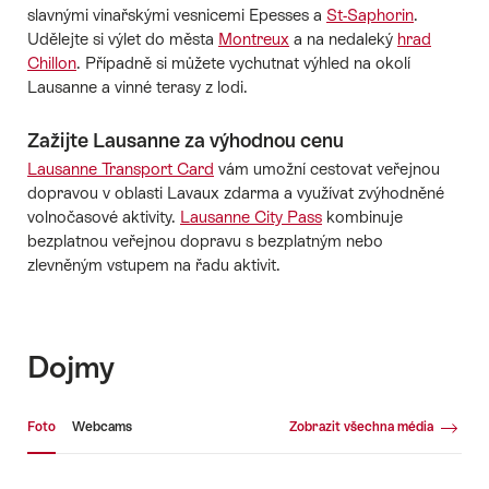
slavnými vinařskými vesnicemi Epesses a
St-Saphorin
.
Udělejte si výlet do města
Montreux
a na nedaleký
hrad
Chillon
. Případně si můžete vychutnat výhled na okolí
Lausanne a vinné terasy z lodi.
Zažijte Lausanne za výhodnou cenu
Lausanne Transport Card
vám umožní cestovat veřejnou
dopravou v oblasti Lavaux zdarma a využívat zvýhodněné
volnočasové aktivity.
Lausanne City Pass
kombinuje
bezplatnou veřejnou dopravu s bezplatným nebo
zlevněným vstupem na řadu aktivit.
Dojmy
Fotogalerie
Foto
Webcams
Zobrazit všechna média
Foto
We