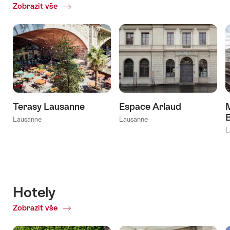
Zobrazit vše
ofZážitky
&
aktivity
Terasy Lausanne
Espace Arlaud
Lausanne
Lausanne
L
Hotely
Zobrazit vše
of
Hotely