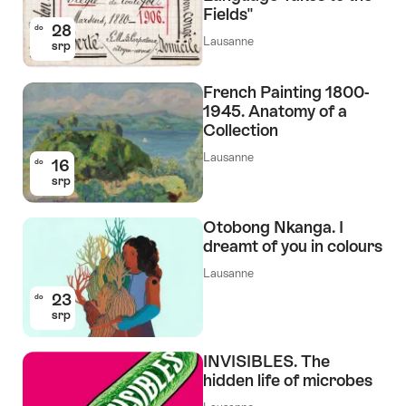
Fields"
28
do
Lausanne
srp
French Painting 1800-
1945. Anatomy of a
Collection
Lausanne
16
do
srp
Otobong Nkanga. I
dreamt of you in colours
Lausanne
23
do
srp
INVISIBLES. The
hidden life of microbes