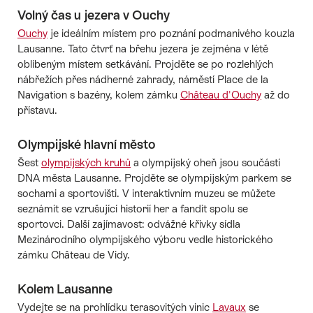
Volný čas u jezera v Ouchy
Ouchy
je ideálním místem pro poznání podmanivého kouzla
Lausanne. Tato čtvrť na břehu jezera je zejména v létě
oblíbeným místem setkávání. Projděte se po rozlehlých
nábřežích přes nádherné zahrady, náměstí Place de la
Navigation s bazény, kolem zámku
Château d'Ouchy
až do
přístavu.
Olympijské hlavní město
Šest
olympijských kruhů
a olympijský oheň jsou součástí
DNA města Lausanne. Projděte se olympijským parkem se
sochami a sportovišti. V interaktivním muzeu se můžete
seznámit se vzrušující historií her a fandit spolu se
sportovci. Další zajímavost: odvážné křivky sídla
Mezinárodního olympijského výboru vedle historického
zámku Château de Vidy.
Kolem Lausanne
Vydejte se na prohlídku terasovitých vinic
Lavaux
se