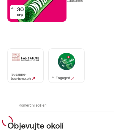
Lausanne
30
do
srp
Auszeichnungen
lausanne-
** Engaged
tourisme.ch
Komerční sdělení
Objevujte okolí