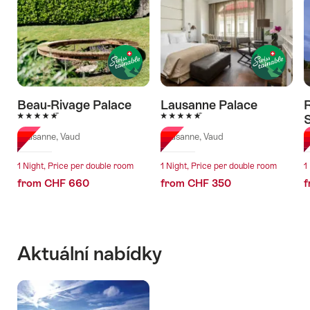
Beau-Rivage Palace
Lausanne Palace
R
5 Stars
5 Stars
Lausanne, Vaud
Lausanne, Vaud
L
1 Night, Price per double room
1 Night, Price per double room
1
from CHF 660
from CHF 350
f
Aktuální nabídky