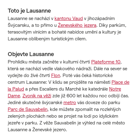
Toto je Lausanne
Lausanne se nachází v
kantonu Vaud
v jihozápadním
Švýcarsku, a to přímo u
Ženevského jezera
. Díky parkům,
terasovitým vinicím a bohaté nabídce umění a kultury je
Lausanne oblíbeným turistickým cílem.
Objevte Lausanne
Prohlídku města začněte v kulturní čtvrti
Plateforme 10
,
která se nachází vedle vlakového nádraží. Dále na sever se
vydejte do živé čtvrti
Flon
. Poté vás čeká historické
centrum Lausanne: V klidu se projděte na náměstí
Place de
la Palud
a přes Escaliers du Marché ke katedrále
Notre
Dame
.
Zvoník na věži
zde již 600 let každou noc odbíjí čas.
Jediné skutečné švýcarské
metro
vás doveze do parku
Parc de Sauvabelin
, kde můžete zpomalit na rozlehlých
zelených plochách nebo se projet na lodi po idylickém
jezeře v parku. Z věže Sauvabelin je výhled na celé město
Lausanne a Ženevské jezero.