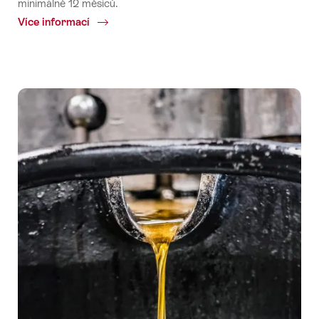
minimálně 12 měsíců.
Více informací
Common.Of
Tradiční
Emmentaler
AOP