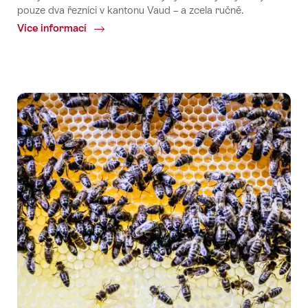
pouze dva řezníci v kantonu Vaud – a zcela ručně.
Více informací
Common.Of
Chantzet
du
Pays
d'Enhaut