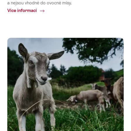
a nejsou vhodné do ovocné mísy.
Více informací
Common.Of
Švýcarský
Brenzerkirsch