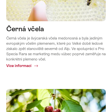
Černá včela
Černá včela je švýcarská včela medonosná a byla jediným
evropským včelím plemenem, které po Velké době ledové
získalo zpět stanoviště severně od Alp. Ve spolupráci s Pro
Specia Rara se marketing medu vůbec poprvé zaměřuje na
konkrétní plemeno včel.
Více informací
Common.Of
Černá
včela