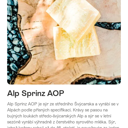
Alp Sprinz AOP
Alp Sprinz AOP je sýr ze středního Švýcarska a vyrábí se v
Alpách podle přísných specifikací. Krávy se pasou na
bujných loukách středo-švýcarských Alp a sýr se v letní
sezóně vyrábí výhradně z čerstvého syrového mléka. Sýr,
jehož kořeny sahají až do 16. století, je považován za jeden