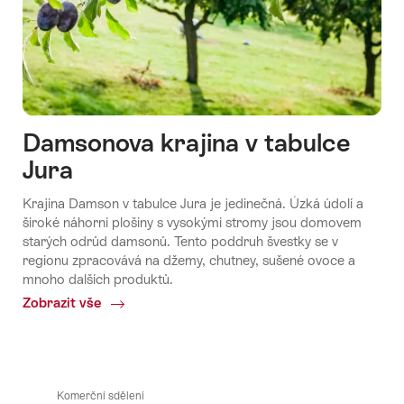
Damsonova krajina v tabulce
Jura
Krajina Damson v tabulce Jura je jedinečná. Úzká údolí a
široké náhorní plošiny s vysokými stromy jsou domovem
starých odrůd damsonů. Tento poddruh švestky se v
regionu zpracovává na džemy, chutney, sušené ovoce a
mnoho dalších produktů.
Zobrazit vše
Common.Of
Damsonova
krajina
v
tabulce
Komerční sdělení
Jura