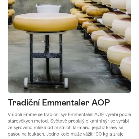
Tradiční Emmentaler AOP
V údolí Emme se tradiční sýr Emmentaler AOP vyrábí podle
starověkých metod. Světově proslulý pikantní sýr se vyrábí
ze syrového mléka od místních farmářů, jejichž krávy se
pasou na loukách. Jedno kolo může vážit 100 kg a zraje