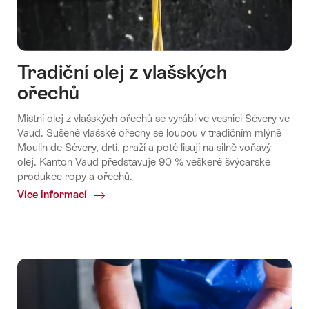
Tradiční olej z vlašských
ořechů
Místní olej z vlašských ořechů se vyrábí ve vesnici Sévery ve
Vaud. Sušené vlašské ořechy se loupou v tradičním mlýně
Moulin de Sévery, drtí, praží a poté lisují na silně voňavý
olej. Kanton Vaud představuje 90 % veškeré švýcarské
produkce ropy a ořechů.
Více informací
Common.Of
Tradiční
olej
z
vlašských
ořechů