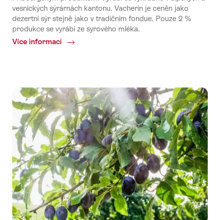
vesnických sýrárnách kantonu. Vacherin je ceněn jako
dezertní sýr stejně jako v tradičním fondue. Pouze 2 %
produkce se vyrábí ze syrového mléka.
Více informací
Common.Of
Vacherin
Fribourgeois
AOP
ze
syrového
mléka