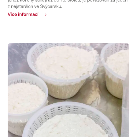
z nejstarších ve Švýcarsku.
Více informací
Common.Of
Alp
Sprinz
AOP