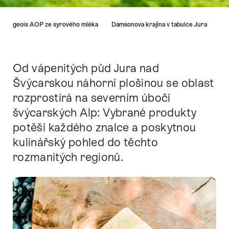
Nápověda
ibourgeois AOP ze syrového mléka
Damsonova krajina v tabulce Jura
Od vápenitých půd Jura nad
Intro
Švýcarskou náhorní plošinou se oblast
rozprostírá na severním úbočí
švýcarských Alp: Vybrané produkty
potěší každého znalce a poskytnou
kulinářský pohled do těchto
rozmanitých regionů.