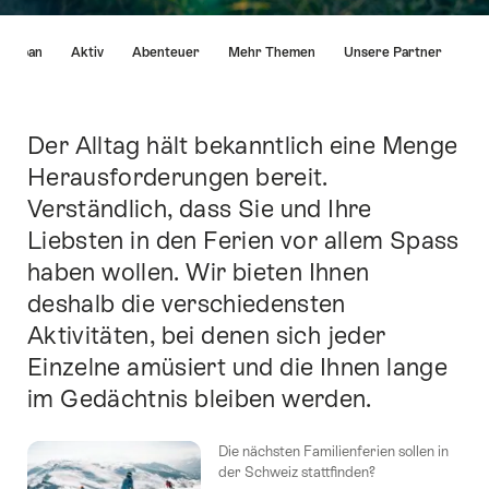
List
Urban
Aktiv
Abenteuer
Mehr Themen
Unsere Partner
von
Links
die
direkt
Der Alltag hält bekanntlich eine Menge
Einleitung
zu
Herausforderungen bereit.
Ankerpunkten
Verständlich, dass Sie und Ihre
auf
dieser
Liebsten in den Ferien vor allem Spass
Seite
haben wollen. Wir bieten Ihnen
führen.
deshalb die verschiedensten
Aktivitäten, bei denen sich jeder
Einzelne amüsiert und die Ihnen lange
im Gedächtnis bleiben werden.
Die nächsten Familienferien sollen in
der Schweiz stattfinden?