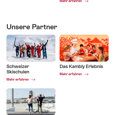
Common.Of
Mehr erfahren
Die
besten
Familienhotels
der
Unsere Partner
Schweiz
Schweizer
Das Kambly Erlebnis
Skischulen
Common.Of
Mehr erfahren
Common.Of
Mehr erfahren
Schweizer
Skischulen