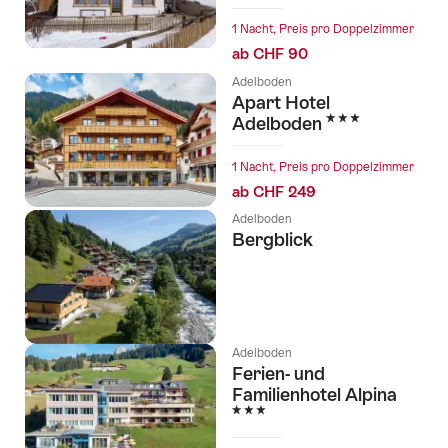
1 Nacht, Preis pro Doppelzimmer
ab CHF 90
Adelboden
Apart Hotel
3 Sterne
Adelboden
1 Nacht, Preis pro Doppelzimmer
ab CHF 249
Adelboden
Bergblick
Adelboden
Ferien- und
Familienhotel Alpina
3 Sterne