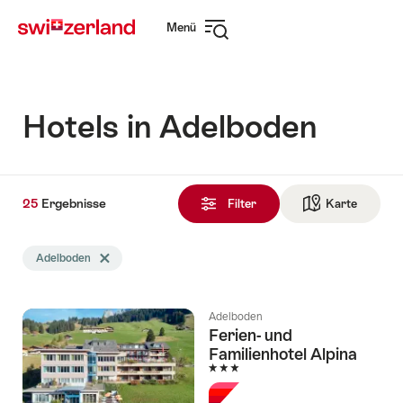
Navigate
Schnellnavigation
Menü
to
Navigation
myswitzerland.com
öffnen
Hotels in Adelboden
25
25
Ergebnisse
Ergebnisse
Filter
Karte
Zur die 
gefunden
Die
Adelboden
Tag Adelboden löschen
Suche
wurde
nach
Adelboden
folgenden
Ferien- und
Tags
Familienhotel Alpina
gefiltert
3 Sterne