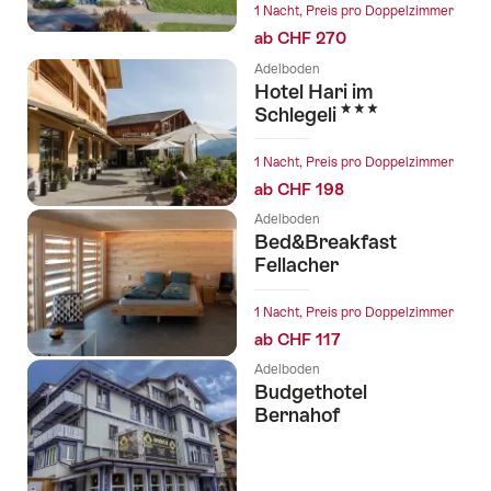
1 Nacht, Preis pro Doppelzimmer
ab CHF 270
Adelboden
Hotel Hari im
3 Sterne
Schlegeli
1 Nacht, Preis pro Doppelzimmer
ab CHF 198
Adelboden
Bed&Breakfast
Fellacher
1 Nacht, Preis pro Doppelzimmer
ab CHF 117
Adelboden
Budgethotel
Bernahof