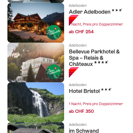
Adelboden
3 Sterne
Adler Adelboden
1 Nacht, Preis pro Doppelzimmer
ab CHF 254
Adelboden
Bellevue Parkhotel &
Spa – Relais &
4 Sterne
Châteaux
Adelboden
3 Sterne
Hotel Bristol
1 Nacht, Preis pro Doppelzimmer
ab CHF 350
Adelboden
im Schwand