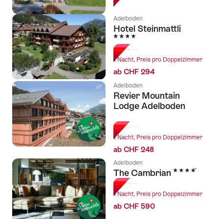
Adelboden
Hotel Steinmattli
4 Sterne
1 Nacht, Preis pro Doppelzimmer
ab CHF 294
Adelboden
Revier Mountain
Lodge Adelboden
l Sterne
1 Nacht, Preis pro Doppelzimmer
ab CHF 248
Adelboden
4 Sterne
The Cambrian
1 Nacht, Preis pro Doppelzimmer
ab CHF 590