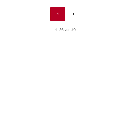
Pagination
1
1
›
nav
de
1 - 36 von 40