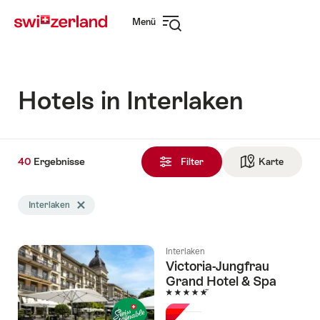
Navigate
Schnellnavigation
Menü
to
Navigation
myswitzerland.com
öffnen
Hotels in Interlaken
40
40
Ergebnisse
Ergebnisse
Filter
Karte
Zur die 
gefunden
Die
Interlaken
Tag Interlaken löschen
Suche
wurde
nach
Interlaken
folgenden
Victoria-Jungfrau
Tags
Grand Hotel & Spa
gefiltert
5 Sterne