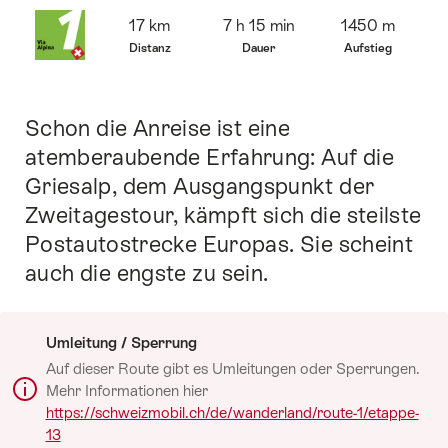
Übersicht
17 km
7 h 15 min
1450 m
Distanz
Dauer
Aufstieg
Schon die Anreise ist eine
Einleitung
atemberaubende Erfahrung: Auf die
Griesalp, dem Ausgangspunkt der
Zweitagestour, kämpft sich die steilste
Postautostrecke Europas. Sie scheint
auch die engste zu sein.
Umleitung / Sperrung
Auf dieser Route gibt es Umleitungen oder Sperrungen.
Mehr Informationen hier
https://schweizmobil.ch/de/wanderland/route-1/etappe-
13