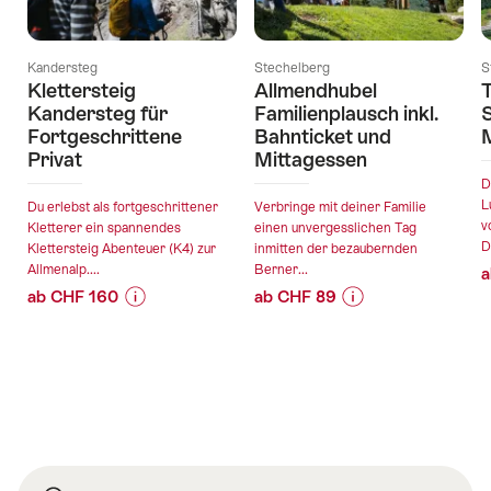
Kandersteg
Stechelberg
S
Klettersteig
Allmendhubel
T
Kandersteg für
Familienplausch inkl.
Fortgeschrittene
Bahnticket und
Privat
Mittagessen
D
L
Du erlebst als fortgeschrittener
Verbringe mit deiner Familie
v
Kletterer ein spannendes
einen unvergesslichen Tag
D
Klettersteig Abenteuer (K4) zur
inmitten der bezaubernden
Allmenalp....
Berner...
a
ab CHF 160
ab CHF 89
Preis-
Angebotsdetails
Preis-
Angebotsdetails
Informationen
Informationen
zu
zu
gültig:
gültig:
Angebot
Angebot
08.08.2026
08.08.2026
"Klettersteig
"Allmendhubel
-
-
Kandersteg
Familienplausch
17.10.2026
18.10.2026
für
inkl.
Fusszeile
Fortgeschrittene
Bahnticket