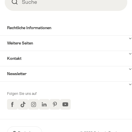
Suche
Suche
Privat"
und
Mittagessen"
Rechtliche Informationen
Weitere Seiten
Kontakt
Inhalte
Newsletter
Kontakt
anzuzeigen
Folgen Sie uns auf
Facebook
TikTok
Instagram
LinkedIn
Pinterest
YouTube