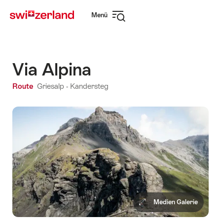
Navigate
Schnellnavigation
Menü
to
Navigation
myswitzerland.com
öffnen
Via Alpina
Route
Griesalp - Kandersteg
Medien Galerie