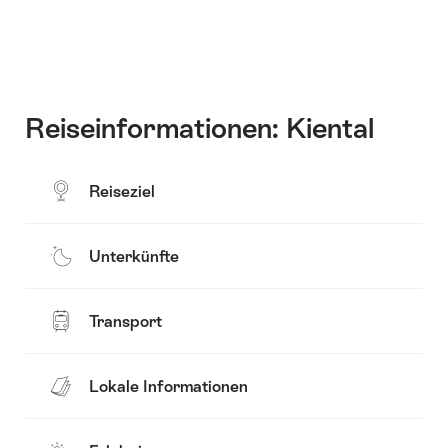
um
Alle
anzuzeigen
den
Etappen
Inhalt
Karte
anzuzeigen
Reiseinformationen: Kiental
Reiseziel
Unterkünfte
Transport
Lokale Informationen