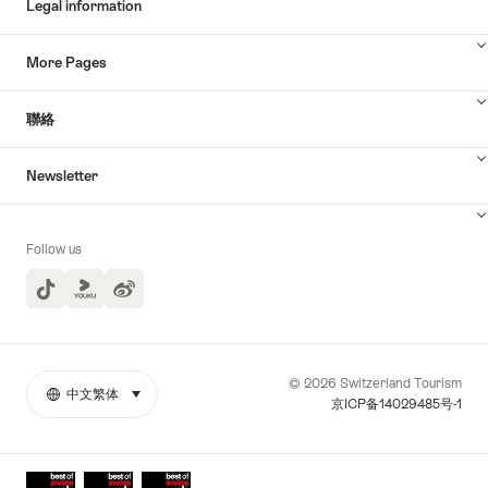
Legal information
More Pages
聯絡
Newsletter
Follow us
TikTok
Yuoku
© 2026 Switzerland Tourism
中文繁体
select (click to display)
More
語
京ICP备14029485号-1
links
言
Awards