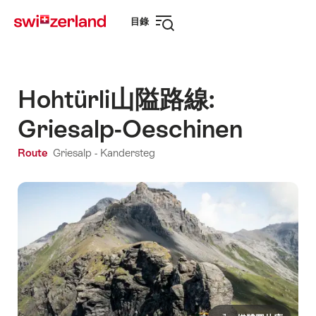
前
快
目錄
往
速
打
myswitzerland.com
導
開
航
導
航
Hohtürli山隘路線:
Griesalp-Oeschinen
Route
Griesalp - Kandersteg