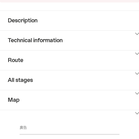
Description
Click
Technical information
here
to
Click
show
Route
here
the
to
content:
Click
show
Description
All stages
here
the
to
content:
Click
show
PageTypes.DataPages.RoutePage.KeyValueListLabel
Map
here
the
to
content:
Click
show
All
here
the
stages
廣告
to
content:
show
All