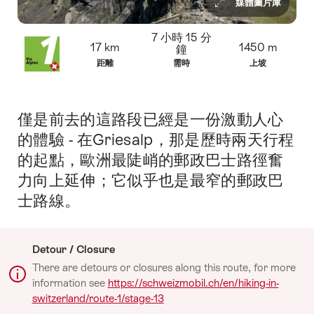
媒體圖片庫
概
7 小時 15 分
17 km
1450 m
鐘
覽
距離
需時
上坡
僅是前去的這路段已經是一份激動人心
簡
介
的體驗 - 在Griesalp，那是歷時兩天行程
的起點，歐洲最陡峭的郵政巴士路徑奮
力向上延伸；它似乎也是最窄的郵政巴
士路線。
Detour / Closure
There are detours or closures along this route, for more
information see
https://schweizmobil.ch/en/hiking-in-
switzerland/route-1/stage-13