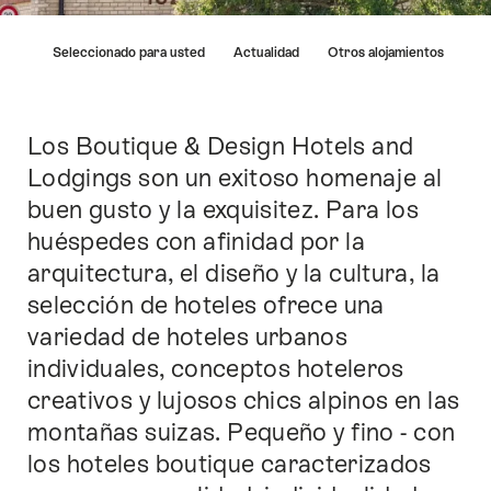
Lista
ings
Seleccionado para usted
Actualidad
Otros alojamientos
de
enlaces
que
llevan
Los Boutique & Design Hotels and
Introducción
directamente
Lodgings son un exitoso homenaje al
a
buen gusto y la exquisitez. Para los
los
puntos
huéspedes con afinidad por la
de
arquitectura, el diseño y la cultura, la
anclaje
selección de hoteles ofrece una
en
esta
variedad de hoteles urbanos
página.
individuales, conceptos hoteleros
creativos y lujosos chics alpinos en las
montañas suizas. Pequeño y fino - con
los hoteles boutique caracterizados