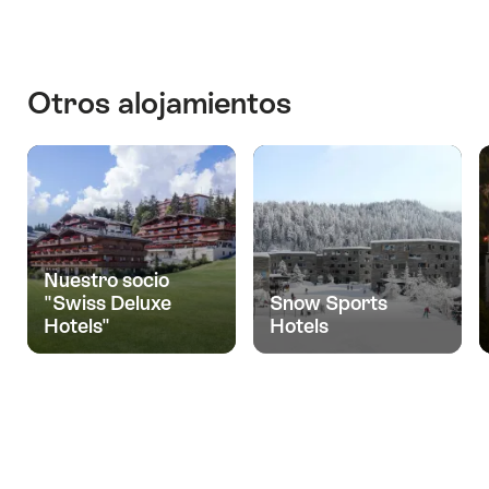
Los
10
mejores
hoteles
Otros alojamientos
urbanos
para
los
interesados
en
el
arte
y
la
Nuestro socio
cultura.
"Swiss Deluxe
Snow Sports
Hotels"
Hotels