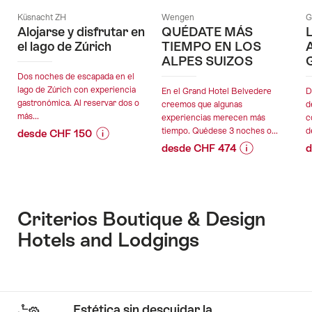
Küsnacht ZH
Wengen
G
Alojarse y disfrutar en
QUÉDATE MÁS
el lago de Zúrich
TIEMPO EN LOS
ALPES SUIZOS
Dos noches de escapada en el
lago de Zúrich con experiencia
En el Grand Hotel Belvedere
D
gastronómica. Al reservar dos o
creemos que algunas
d
más...
experiencias merecen más
c
tiempo. Quédese 3 noches o...
d
desde CHF 150
desde CHF 474
d
Información
Detalles
Información
Detalles
de
de
de
de
precio
la
precio
la
para
oferta
para
oferta
la
Criterios Boutique & Design
la
oferta
Hotels and Lodgings
validez:
oferta
«Alojarse
validez:
03.08.2026
«QUÉDATE
y
03.08.2026
-
MÁS
disfrutar
-
09.04.2027
TIEMPO
en
30.06.2027
EN
el
Estética sin descuidar la