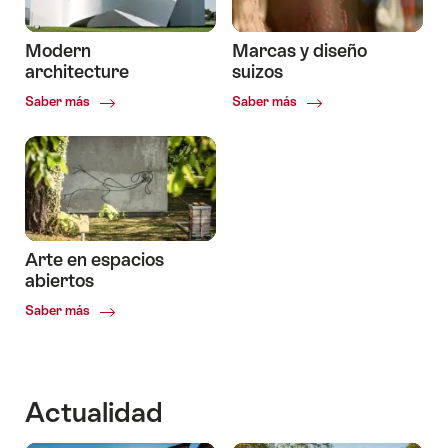
Modern
Marcas y diseño
architecture
suizos
Common.Of
Common.Of
Saber más
Saber más
Modern
Marcas
architecture
y
diseño
suizos
Arte en espacios
abiertos
Common.Of
Saber más
Arte
en
espacios
abiertos
Actualidad