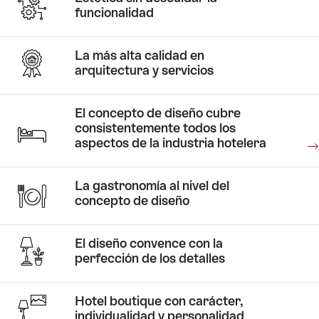
LOS
lago
funcionalidad
ALPES
de
SUIZOS»
Zúrich»
La más alta calidad en
arquitectura y servicios
El concepto de diseño cubre
consistentemente todos los
aspectos de la industria hotelera
La gastronomía al nivel del
concepto de diseño
Historias
El diseño convence con la
de
Historias
perfección de los detalles
hoteles
de
Una
hoteles
Recargar
obra
Hotel boutique con carácter,
energías
de
individualidad y personalidad