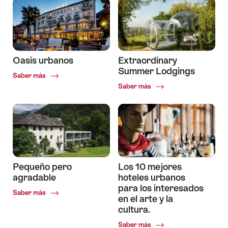
Oasis urbanos
Extraordinary
Summer Lodgings
Common.Of
Saber más
Oasis
Common.Of
Saber más
urbanos
Extraordinary
Summer
Lodgings
Pequeño pero
Los 10 mejores
agradable
hoteles urbanos
para los interesados
Common.Of
Saber más
en el arte y la
Pequeño
cultura.
pero
agradable
Common.Of
Saber más