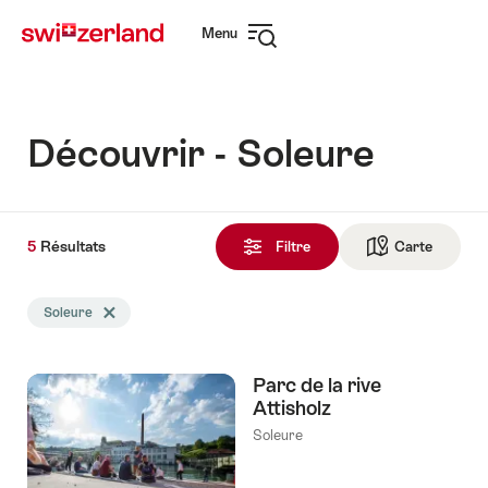
Naviguer
Navigation
Menu
sur
rapide
Ouvrir
myswitzerland.com
la
navigation
Découvrir - Soleure
5
5
Résultats
Résultats
Filtre
Carte
Vers la 
trouvés
La
Soleure
Effacer le tag Soleure
recherche
a
été
Parc de la rive
filtrée
Attisholz
selon
les
Soleure
tags
suivants