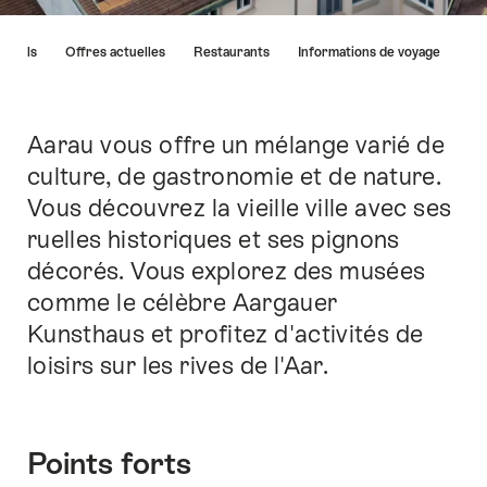
Liste
Hôtels
Offres actuelles
Restaurants
Informations de voyage
des
liens
menant
directement
Aarau vous offre un mélange varié de
Introduction
aux
culture, de gastronomie et de nature.
points
Vous découvrez la vieille ville avec ses
forts
sur
ruelles historiques et ses pignons
cette
décorés. Vous explorez des musées
page.
comme le célèbre Aargauer
Kunsthaus et profitez d'activités de
loisirs sur les rives de l'Aar.
Points forts