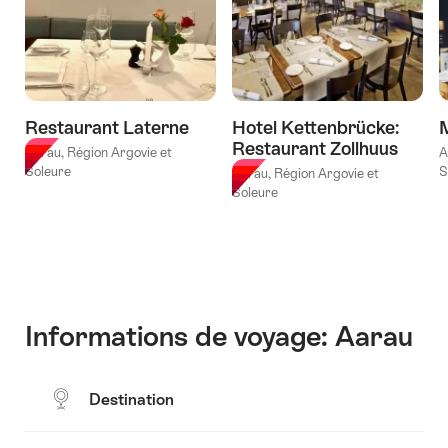
vie
C
l'Attaque
de
CO₂
jeune
»
fille
Jeu
«
v
d'évasion
Restaurant Laterne
Hotel Kettenbrücke:
Gueule
Aarau"
Restaurant Zollhuus
de
Aarau, Région Argovie et
A
Soleure
S
bois
Aarau, Région Argovie et
Soleure
-
Édition
filles
»
à
Aarau"
Informations de voyage: Aarau
Destination