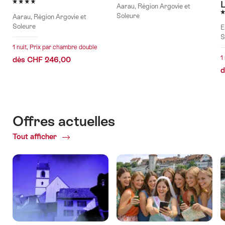
4 étoiles
L
Aarau, Région Argovie et
3
Soleure
Aarau, Région Argovie et
Soleure
E
S
1 nuit, Prix par chambre double
1
dès CHF 246,00
d
Offres actuelles
Tout afficher
Offres
actuelles