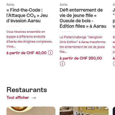
Aarau
Aarau
A
« Find-the-Code :
Défi enterrement de
J
l'Attaque CO₂ » Jeu
vie de jeune fille «
d'évasion Aarau
Gueule de bois -
Édition filles » à Aarau
v
Vous résolvez ensemble en
équipe à différents endroits
Le Polterchallenge "Hangover
S
d'Aarau des énigmes complexes.
Girls Edition" à Aarau transforme
a
Vous...
ton enterrement de vie de jeune
b
fille...
y
à partir de CHF 40,00
à partir de CHF 250,00
à
Informations
Détails
sur
de
Informations
Détails
I
D
les
l’offre
sur
de
s
prix
les
l’offre
l
l
de
valable:
prix
p
l’offre
Restaurants
08.08.2026
de
"«
valable:
v
-
Tout afficher
of
l’offre
l
Find-
11.08.2026
31.12.2026
Restaurants
"Défi
"
the-
-
-
enterrement
d
Code
02.08.2027
de
: