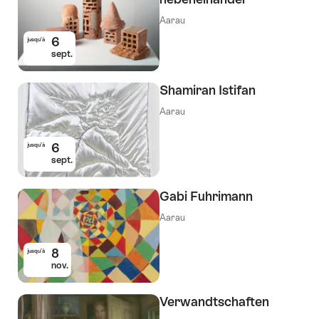
Aarau
6
jusqu’à
sept.
Shamiran Istifan
Aarau
6
jusqu’à
sept.
Gabi Fuhrimann
Aarau
8
jusqu’à
nov.
Verwandtschaften