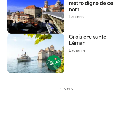
métro digne de ce
selon
nom
les
Lausanne
tags
suivants
Croisière sur le
Léman
Lausanne
1 - 2 of 2