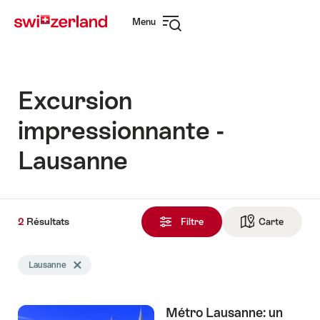
Naviguer
Navigation
Menu
sur
rapide
Ouvrir
myswitzerland.com
la
navigation
Excursion
impressionnante -
Lausanne
2
2
Résultats
Résultats
Filtre
Carte
Vers la 
trouvés
La
Lausanne
Effacer le tag Lausanne
recherche
a
été
Métro Lausanne: un
filtrée