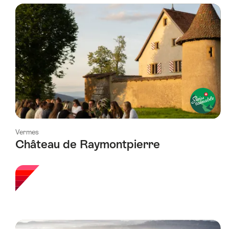
a
été
filtrée
selon
les
tags
suivants
Vermes
Château de Raymontpierre
l étoiles