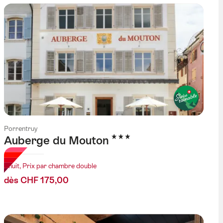
Porrentruy
3 étoiles
Auberge du Mouton
1 nuit, Prix par chambre double
dès CHF 175,00