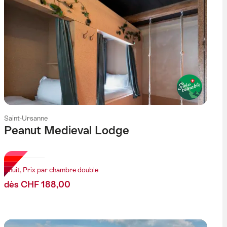
Saint-Ursanne
Peanut Medieval Lodge
l étoiles
1 nuit, Prix par chambre double
dès CHF 188,00