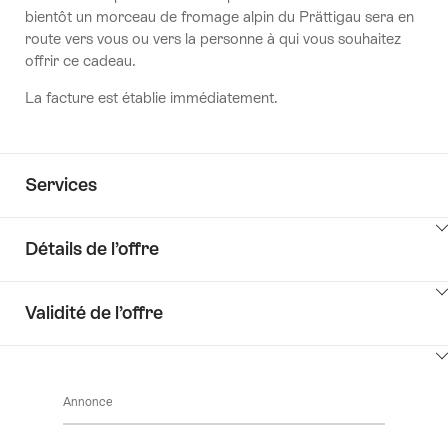
bientôt un morceau de fromage alpin du Prättigau sera en
route vers vous ou vers la personne à qui vous souhaitez
offrir ce cadeau.
La facture est établie immédiatement.
Services
Détails de l’offre
Cliquez
Validité de l’offre
ici
pour
Cliquez
afficher
ici
les
Annonce
pour
contenus
afficher
Détails