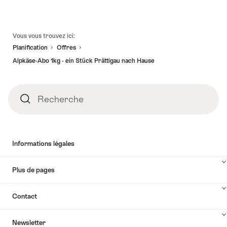
les
de
contenus
l’offre
Accéder
Pied
à
Vous vous trouvez ici:
de
la
Planification
Offres
page
disponibilité
Alpkäse-Abo 1kg - ein Stück Prättigau nach Hause
Recherche
Recherche
Informations légales
Plus de pages
Contact
Newsletter