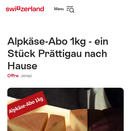
Naviguer
Navigation
Menu
sur
rapide
Ouvrir
myswitzerland.com
la
navigation
Alpkäse-Abo 1kg - ein
Stück Prättigau nach
Hause
Offre
Jenaz