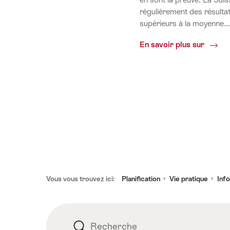
régulièrement des résulta
supérieurs à la moyenne...
Durabi
En savoir plus sur
et
envir
Pied
Vous vous trouvez ici:
Planification
Vie pratique
Inf
de
page
Recherche
Recherche