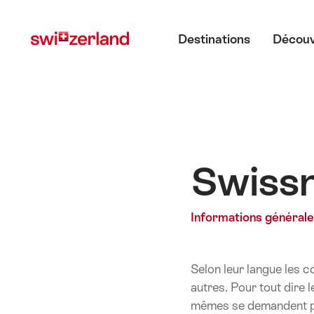
Naviguer
Navigation
Menu principal
sur
rapide
Destinations
Découv
myswitzerland.com
Swiss
Informations général
Selon leur langue les 
autres. Pour tout dire
mêmes se demandent par