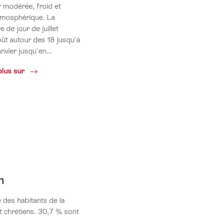
r modérée, froid et
tmosphérique. La
 de jour de juillet
oût autour des 18 jusqu'à
nvier jusqu'en...
Climat
plus sur
n
 des habitants de la
t chrétiens. 30,7 % sont