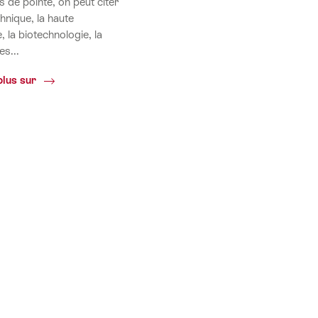
s de pointe, on peut citer
hnique, la haute
, la biotechnologie, la
es...
Économie
plus sur