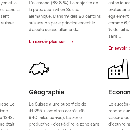
yen et la
L'allemand (62.6 %) La majorité de
catholique
ers dans la
la population vit en Suisse
protestants
isent
alémanique. Dans 19 des 26 cantons
également 
n suisse.
suisses on parle principalement le
comme 6,0
dialecte suisse-allemand....
% de juifs
tion
sans...
Répartition
En savoir plus sur
des
En savoir 
langues
Géographie
Écono
uisse Le
La Suisse a une superficie de
Le succès 
isse
41 285 kilomètres carrés (15
repose sur
e 1848.
940 miles carrés). La zone
valeur ajou
se était
productive - c’est-à-dire la zone sans
d'oeuvre h