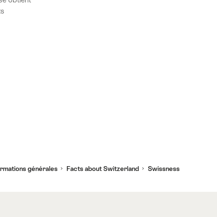
ts
lité
onnement
ormations générales
Facts about Switzerland
Swissness