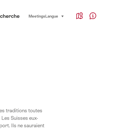
Service Navigation
cherche
Language, region and important links
Meetings
Langue
sélectionner (cliquer pour afficher)
Map
Help & Contact
s traditions toutes
. Les Suisses eux-
rt. Ils ne sauraient