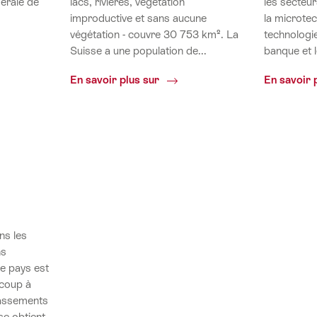
dérale de
lacs, rivières, végétation
les secteur
improductive et sans aucune
la microtec
végétation - couvre 30 753 km². La
technologie
que
Suisse a une population de...
banque et l
Géographie
En savoir plus sur
En savoir 
ns les
ns
re pays est
ucoup à
assements
se obtient