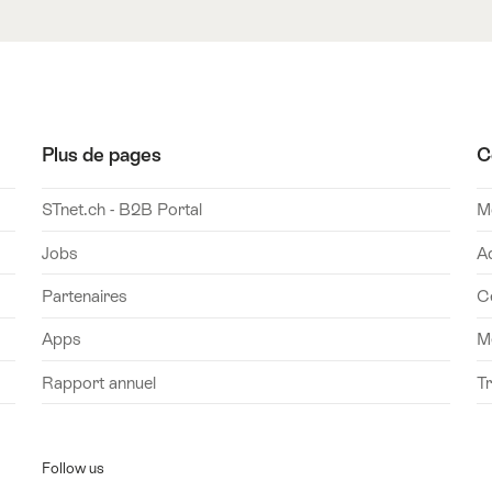
Plus de pages
C
STnet.ch - B2B Portal
Mo
Jobs
A
Partenaires
C
Apps
M
Rapport annuel
T
Follow us