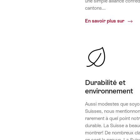
une simple alliance confé
cantons...
Politi
En savoir plus sur
Durabilité et
environnement
Aussi modestes que soyo
Suisses, nous mentionno
rarement à quel point not
durable. La Suisse a bea
montrer! De nombreux cl
en sont la preuve. La Suis