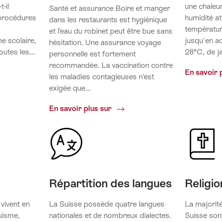
-il
une chaleu
Santé et assurance Boire et manger
procédures
humidité a
dans les restaurants est hygiénique
température
et l’eau du robinet peut être bue sans
e scolaire,
jusqu'en a
hésitation. Une assurance voyage
utes les...
28°C, de ja
personnelle est fortement
recommandée. La vaccination contre
rland:
En savoir 
les maladies contagieuses n’est
exigée que...
Sécurité,
En savoir plus sur
criminalité
et
assurance
Répartition des langues
Religio
vivent en
La Suisse possède quatre langues
La majorité
uisme,
nationales et de nombreux dialectes.
Suisse son