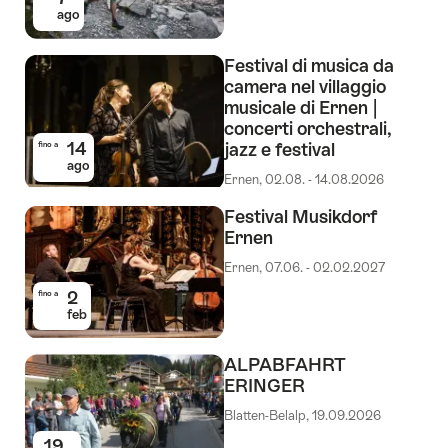
ago
Festival di musica da
camera nel villaggio
musicale di Ernen |
concerti orchestrali,
14
jazz e festival
fino a
ago
Ernen, 02.08. - 14.08.2026
Festival Musikdorf
Ernen
Ernen, 07.06. - 02.02.2027
2
fino a
feb
ALPABFAHRT
ERINGER
Blatten-Belalp, 19.09.2026
19