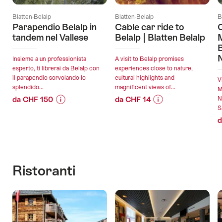
Blatten-Belalp
Blatten-Belalp
B
Parapendio Belalp in
Cable car ride to
C
tandem nel Vallese
Belalp | Blatten Belalp
B
Insieme a un professionista
A visit to Belalp promises
esperto, ti librerai da Belalp con
experiences close to nature,
il parapendio sorvolando lo
cultural highlights and
V
splendido...
magnificent views of...
M
da CHF 150
da CHF 14
N
Sa
Informazioni
Dettagli
Informazioni
Dettagli
d
sul
offerta
sul
offerta
prezzo
prezzo
dell’offerta
dell’offerta
validità:
validità:
"Parapendio
"Cable
07.08.2026
07.08.2026
Belalp
car
Ristoranti
-
-
in
ride
31.10.2026
20.12.2027
tandem
to
nel
Belalp
Vallese"
|
Blatten