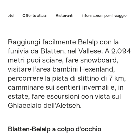
Elenco
Hotel
Offerte attuali
Ristoranti
Informazioni per il viaggio
di
link
che
conducono
Raggiungi facilmente Belalp con la
Introduzione
direttamente
funivia da Blatten, nel Vallese. A 2.094
ai
metri puoi sciare, fare snowboard,
punti
di
visitare l’area bambini Hexenland,
ancoraggio
percorrere la pista di slittino di 7 km,
di
camminare sui sentieri invernali e, in
questo
sito.
estate, fare escursioni con vista sul
Ghiacciaio dell’Aletsch.
Blatten-Belalp a colpo d’occhio