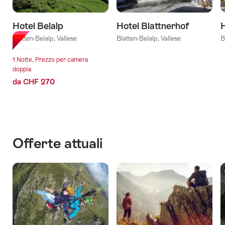
Hotel Belalp
Hotel Blattnerhof
Blatten-Belalp, Vallese
Blatten-Belalp, Vallese
B
1 Notte, Prezzo per camera
doppia
da CHF 270
Offerte attuali