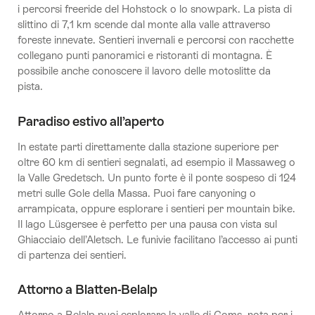
i percorsi freeride del Hohstock o lo snowpark. La pista di
slittino di 7,1 km scende dal monte alla valle attraverso
foreste innevate. Sentieri invernali e percorsi con racchette
collegano punti panoramici e ristoranti di montagna. È
possibile anche conoscere il lavoro delle motoslitte da
pista.
Paradiso estivo all’aperto
In estate parti direttamente dalla stazione superiore per
oltre 60 km di sentieri segnalati, ad esempio il Massaweg o
la Valle Gredetsch. Un punto forte è il ponte sospeso di 124
metri sulle Gole della Massa. Puoi fare canyoning o
arrampicata, oppure esplorare i sentieri per mountain bike.
Il lago Lüsgersee è perfetto per una pausa con vista sul
Ghiacciaio dell’Aletsch. Le funivie facilitano l’accesso ai punti
di partenza dei sentieri.
Attorno a Blatten-Belalp
Attorno a Belalp puoi esplorare la valle di Goms, nota per i