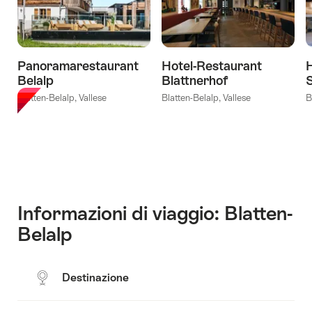
Belalp"
Panoramarestaurant
Hotel-Restaurant
Belalp
Blattnerhof
Blatten-Belalp, Vallese
Blatten-Belalp, Vallese
B
Informazioni di viaggio: Blatten-
Belalp
Destinazione