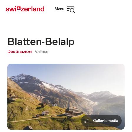
Navigare
Navigazione
Menu
su
rapida
Apri
myswitzerland.com
navigazione
Blatten-Belalp
Destinazioni
Vallese
Galleria media