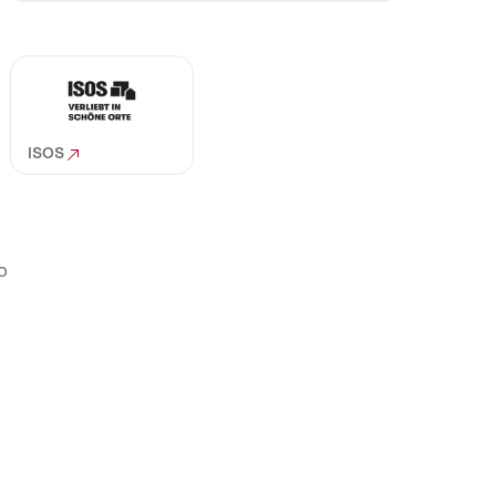
ISOS
o