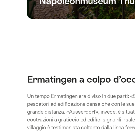
Napoleonmuseum Thu
Ermatingen a colpo d’oc
Un tempo Ermatingen era diviso in due parti: «
pescatori ad edificazione densa che con le sue c
grande distanza. «Ausserdorf», invece, è situa
costruzioni a graticcio ed edifici signorili risal
villaggio è testimoniata soltanto dalla linea fe