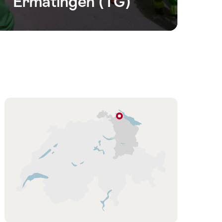
Ermatingen (TG)
Cartina
Ermatingen
Svizzera
orientale
/
Liechtenstein