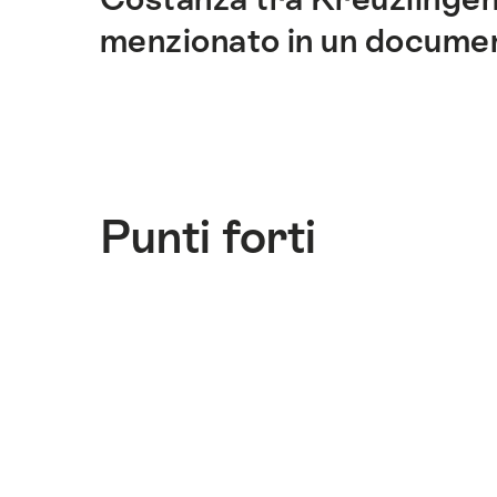
questo
sito.
menzionato in un document
Punti forti