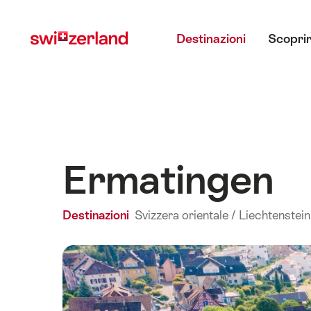
Navigare
Navigazione
Menu principale
su
rapida
Destinazioni
Scoprir
myswitzerland.com
Ermatingen
Destinazioni
Svizzera orientale / Liechtenstein