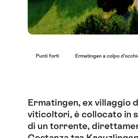
Elenco
Punti forti
Ermatingen a colpo d’occhi
di
link
che
conducono
direttamente
ai
Ermatingen, ex villaggio d
Introduzione
punti
viticoltori, è collocato in
di
ancoraggio
di un torrente, direttamen
di
Costanza tra Kreuzlingen e