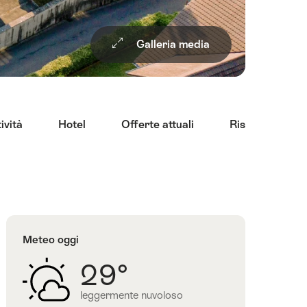
Galleria media
ività
Hotel
Offerte attuali
Ristoranti
Meteo oggi
a
29°
leggermente nuvoloso