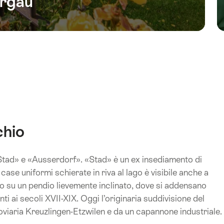
rgau
chio
Stad» e «Ausserdorf». «Stad» è un ex insediamento di
ase uniformi schierate in riva al lago è visibile anche a
to su un pendio lievemente inclinato, dove si addensano
enti ai secoli XVII-XIX. Oggi l’originaria suddivisione del
rroviaria Kreuzlingen-Etzwilen e da un capannone industriale.