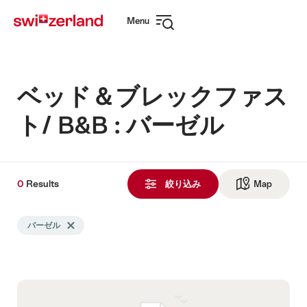
Navigate
Quick
Menu
to
navigation
Open
myswitzerland.com
navigation
ベッド＆ブレックファス
ト/ B&B : バーゼル
0
0
Results
Results
絞り込み
Map
See ma
Search
バーゼル
Delete バーゼル tag
filtered
using
the
following
tags