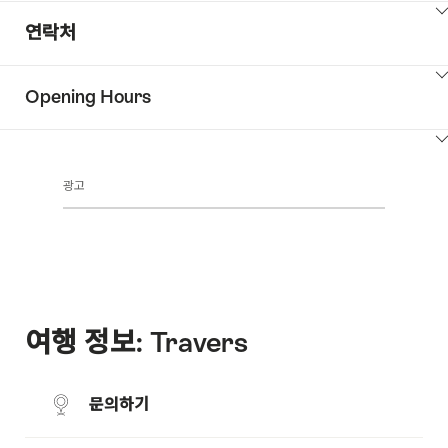
정
Show
보
연락처
주
content
변
Show
명
Opening Hours
Common.Of
content
소
Contacts
Show
Common.Of
content
광고
Show
#title#
content
여행 정보: Travers
문의하기