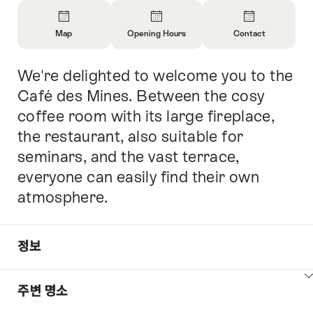
Overview
Map
Opening Hours
Contact
Open
Open
Open
Information
Information
Information
We're delighted to welcome you to the
Intro
About
About
About
Map
Opening
Contact
Café des Mines. Between the cosy
Hours
coffee room with its large fireplace,
the restaurant, also suitable for
seminars, and the vast terrace,
everyone can easily find their own
atmosphere.
정보
Show
주변 명소
Common.Of
content