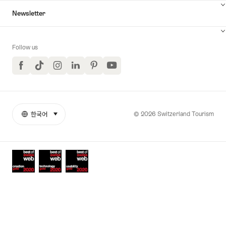
Newsletter
Follow us
Facebook
TikTok
Instagram
LinkedIn
Pinterest
YouTube
© 2026 Switzerland Tourism
한국어
select (click to display)
More
언
links
어
Awards