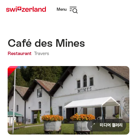
Navigate
Quick
Menu
to
navigation
Open
myswitzerland.com
navigation
Café des Mines
Restaurant
Travers
미디어 갤러리