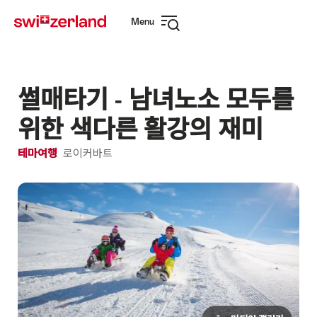
Navigate
Quick
Menu
to
navigation
Open
myswitzerland.com
navigation
썰매타기 - 남녀노소 모두를
위한 색다른 활강의 재미
테마여행
로이커바트