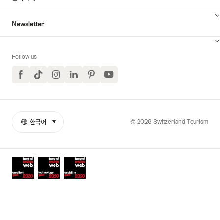
Newsletter
Follow us
Facebook
TikTok
Instagram
LinkedIn
Pinterest
YouTube
© 2026 Switzerland Tourism
한국어
select (click to display)
More
언
links
어
Awards