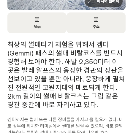
미디어 갤러리
Overview
Map
주소
Open
Open
Information
Information
최상의 썰매타기 체험을 위해서 겜미
Intro
About
About
Map
Contact
(Gemmi) 패스의 썰매 비탈코스를 반드시
경험해 보아야 한다. 해발 2,350미터 이
곳은 발레 알프스의 웅장한 경관의 장관을
선보이고 있을 뿐만 아니라, 웅장하게 펼쳐
진 전원적인 고원지대의 매료되게 한다.
2km 길이의 썰매 비탈코스는 그림 같은
경관 중간에 바로 자리하고 있다.
겜미까지는 썰매 또는 다른 장비들을 가지고 올 필요가 없다. 바
로 상부에 위치한 터미널에서 썰매를 빌릴 수 있으며, 바로 출발
가능하다: 특별한 썰매 비탈코스 위를 달려 다우벤 호수