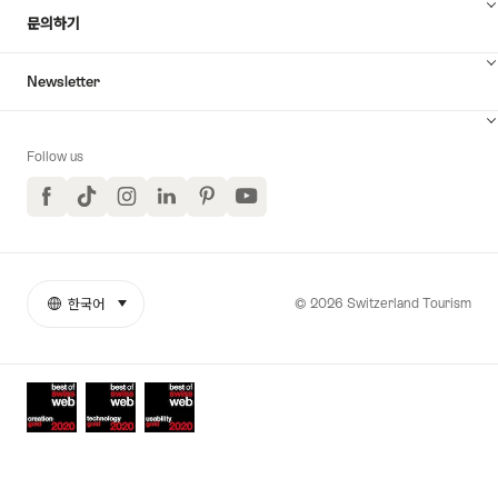
문의하기
Newsletter
Follow us
Facebook
TikTok
Instagram
LinkedIn
Pinterest
YouTube
© 2026 Switzerland Tourism
한국어
select (click to display)
More
언
links
어
Awards