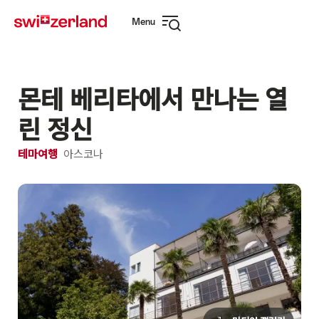
Navigate
Quick
Menu
to
navigation
Open
myswitzerland.com
navigation
몬테 베리타에서 만나는 열
린 정신
테마여행
아스코나