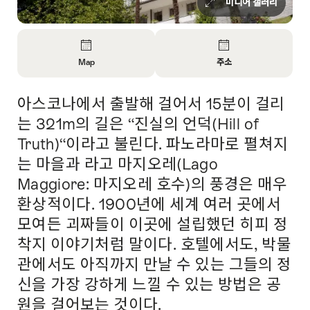
미디어 갤러리
Overview
Map
주소
Open
Open
Information
Information
아스코나에서 출발해 걸어서 15분이 걸리
Intro
About
About
Map
Contact
는 321m의 길은 “진실의 언덕(Hill of
Truth)“이라고 불린다. 파노라마로 펼쳐지
는 마을과 라고 마지오레(Lago
Maggiore: 마지오레 호수)의 풍경은 매우
환상적이다. 1900년에 세계 여러 곳에서
모여든 괴짜들이 이곳에 설립했던 히피 정
착지 이야기처럼 말이다. 호텔에서도, 박물
관에서도 아직까지 만날 수 있는 그들의 정
신을 가장 강하게 느낄 수 있는 방법은 공
원을 걸어보는 것이다.