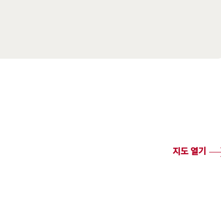
 RailAway) 레저
지도 열기