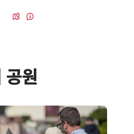
Service Navigation
gion and important links
lect (click to display)
Map
Help & Contact
처 공원