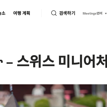
검색하기
숙소
여행 계획
검색하기
Language, re
Meetings
언어
se
tur – 스위스 미니어