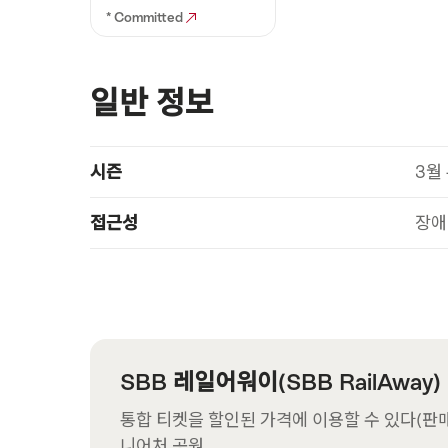
* Committed
일반 정보
Show
시즌
3월 
기
content
술
접근성
장애
정
보
SBB 레일어워이(SBB RailAway)
통합 티켓을 할인된 가격에 이용할 수 있다(판매 중인
니어처 공원