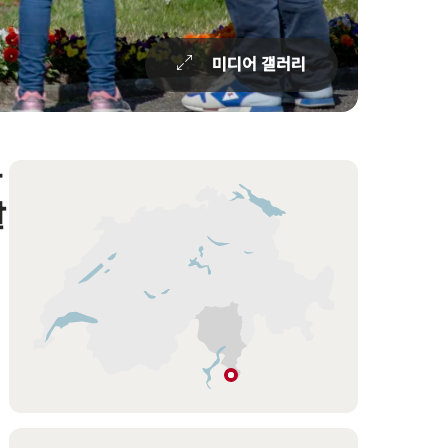
미디어 갤러리
하
Overview
Hint
살
Melide
티
치