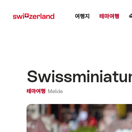
Navigate
Quick
Main menu
to
navigation
여행지
테마여행
myswitzerland.com
Swissminia
테마여행
Melide