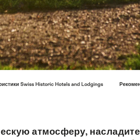
истики Swiss Historic Hotels and Lodgings
Рекоме
ческую атмосферу, насладит