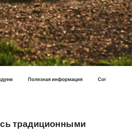
ндуем
Полезная информация
События
есь традиционными