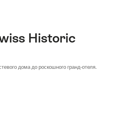
iss Historic
стевого дома до роскошного гранд-отеля.
n.Of
c