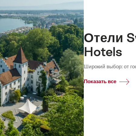
Отели Sw
Hotels
Широкий выбор: от го
Показать все
Commo
Отели
Swiss
Histori
Hotels