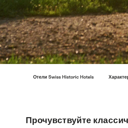
Hint
Отели Swiss Historic Hotels
Характер
Прочувствуйте класси
Intro