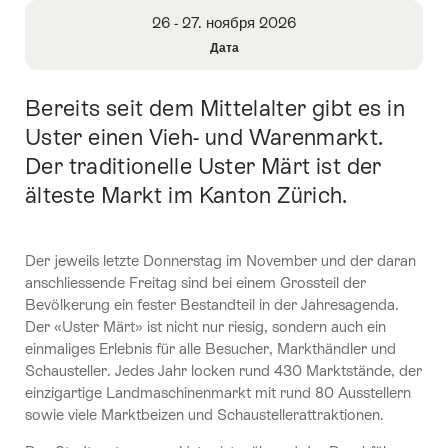
Overview
26 - 27. ноября 2026
Дата
Open
Information
Bereits seit dem Mittelalter gibt es in
Intro
About
Date
Uster einen Vieh- und Warenmarkt.
Der traditionelle Uster Märt ist der
älteste Markt im Kanton Zürich.
Der jeweils letzte Donnerstag im November und der daran
anschliessende Freitag sind bei einem Grossteil der
Bevölkerung ein fester Bestandteil in der Jahresagenda.
Der «Uster Märt» ist nicht nur riesig, sondern auch ein
einmaliges Erlebnis für alle Besucher, Markthändler und
Schausteller. Jedes Jahr locken rund 430 Marktstände, der
einzigartige Landmaschinenmarkt mit rund 80 Ausstellern
sowie viele Marktbeizen und Schaustellerattraktionen.