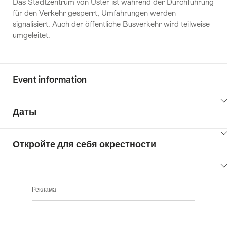
Das Stadtzentrum von Uster ist während der Durchführung
für den Verkehr gesperrt, Umfahrungen werden
signalisiert. Auch der öffentliche Busverkehr wird teilweise
umgeleitet.
Event information
ClickToViewContent
Даты
ClickToViewContent
Откройте для себя окрестности
ClickToViewContent
Реклама