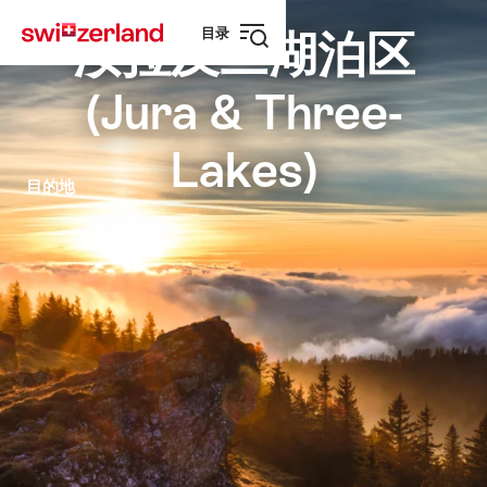
前
快
目录
往
速
汝拉及三湖泊区
打
myswitzerland.com
导
开
航
(Jura & Three-
导
航
Lakes)
目的地