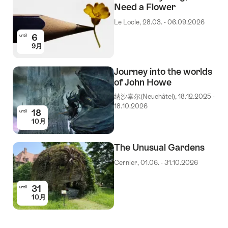
Need a Flower
Le Locle, 28.03. - 06.09.2026
6
until
9月
Journey into the worlds
of John Howe
纳沙泰尔(Neuchâtel), 18.12.2025 -
18.10.2026
18
until
10月
The Unusual Gardens
Cernier, 01.06. - 31.10.2026
31
until
10月