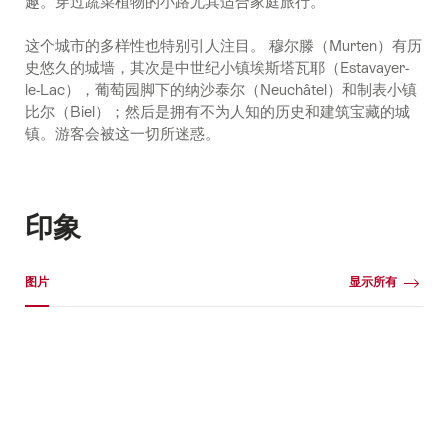
趣。穿过蔬菜植物的小路尤其适合家庭旅行。
这个城市的多样性也特别引人注目。 穆尔滕（Murten）有历
史悠久的城墙，其次是中世纪小镇埃斯塔瓦耶（Estavayer-
le-Lac），葡萄园脚下的纳沙泰尔（Neuchâtel）和制表小镇
比尔（Biel）；然后是拥有不为人知的历史和建筑宝藏的城
镇。游客会被这一切所迷惑。
印象
媒体图库
图片
显示所有
图
片