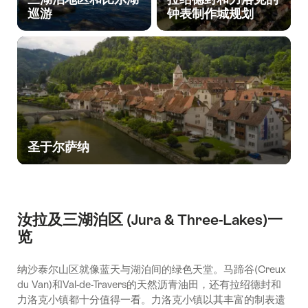
巡游
钟表制作城规划
圣于尔萨纳
汝拉及三湖泊区 (Jura & Three-Lakes)一
览
纳沙泰尔山区就像蓝天与湖泊间的绿色天堂。马蹄谷(Creux
du Van)和Val-de-Travers的天然沥青油田，还有拉绍德封和
力洛克小镇都十分值得一看。力洛克小镇以其丰富的制表遗