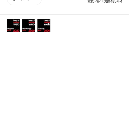
More
语
京ICP备14029485号-1
links
言
Awards