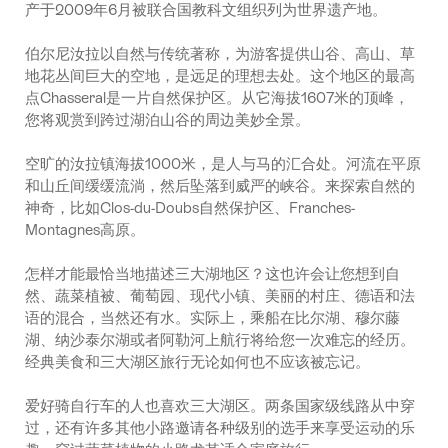
产于2009年6月被联合国教科文组织列为世界遗产地。
伯尔尼汝拉以自然与传统著称，为游客提供山谷、高山、草
地花丛间巨大的空地，是远足的理想去处。这个地区的最高
点Chasseral是一片自然保护区。从它海拔1607米的顶峰，
您将观赏到跨过湖泊山谷的周边美妙全景。
空旷的汝拉镇海拔1000米，是人与马的汇合处。河流在平原
和山丘间缓缓流淌，然后坠落到威严的峡谷。来探索自然的
神奇，比如Clos-du-Doubs自然保护区、Franches-
Montagnes高原。
怎样才能最恰当地描述三大湖地区？这也许会让您想到自
然、蔬菜植被、葡萄园、现代小镇、美丽的村庄、德语和法
语的混合，当然还有水。实际上，乘船在比尔湖、穆尔藤
湖、纳沙泰尔湖或者阿勒河上航行将给您一次难忘的经历。
经典美食和三大湖区旅行无论如何也不应该被忘记。
爱好骑自行车的人也喜欢三大湖区。两条国家级线路从中穿
过，还有许多其他小路邀请各种级别的选手来享受运动的乐