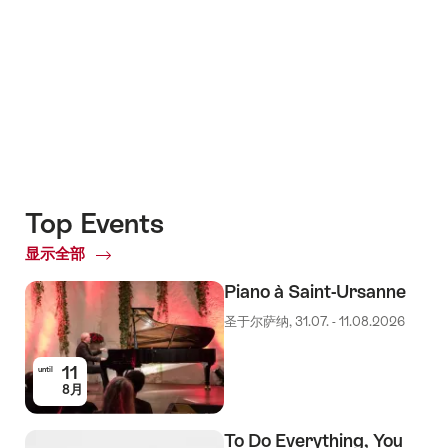
+5
Top Events
显示全部
Top
Events
Piano à Saint-Ursanne
圣于尔萨纳, 31.07. - 11.08.2026
11
until
8月
To Do Everything, You