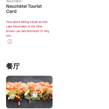
(Neuchâtel)
Neuchâtel Tourist
Card
How about taking a boat across
Lake Neuchâtel or the little-
known Lac des Brenets? Or why
not...
价
详
格
情
信
息
餐厅
"Neuchâtel
Tourist
Card"