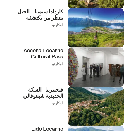
كاردادا سيميتا – الجبل
ينتظر من يكتشفه
لوكارنو
Ascona-Locarno
Cultural Pass
لوكارنو
فيجيتزينا - السكة
الحديدية شينتوفالي
لوكارنو
Lido Locarno