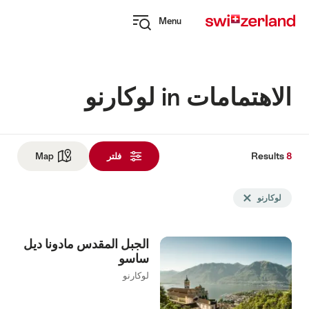
Navi
Q
Menu
naviga
Open
myswitzerland
navigation
الاهتمامات in لوكارنو
Results
8
Res
فلتر
Map
See map
ت
Sea
لوكارنو
Delete لوكارنو tag
fil
u
الجبل المقدس مادونا ديل
follo
ساسو
لوكارنو