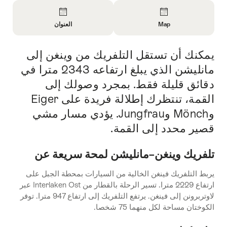
Overview
Map
العنوان
Open
Open
Information
Information
يمكنك أن تستقل التلفريك من وينغن إلى
Intro
About
About
Map
الاتصال
مانليشن الذي يبلغ ارتفاعه 2343 مترا في
دقائق قليلة فقط. بمجرد وصولك إلى
القمة، تنتظرك إطلالة فريدة على Eiger
وMönch وJungfrau. يؤدي مسار مشي
قصير محدد إلى القمة.
تلفريك وينغن–مانليشن لمحة سريعة عن
يربط التلفريك فينغن الخالية من السيارات بمحطة الجبل على
ارتفاع 2229 مترا. تسير الرحلة بالقطار من Interlaken Ost عبر
لاوتربرونن إلى فينغن. يرتفع التلفريك إلى ارتفاع 947 مترا. توفر
الكوختان مساحة لكل منهما 75 شخصا.