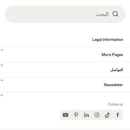
البحث
البحث
Legal informatio
More Page
لتواصل
Newslette
Follow u
YouTube
Pinterest
LinkedIn
Instagram
TikTok
Facebook