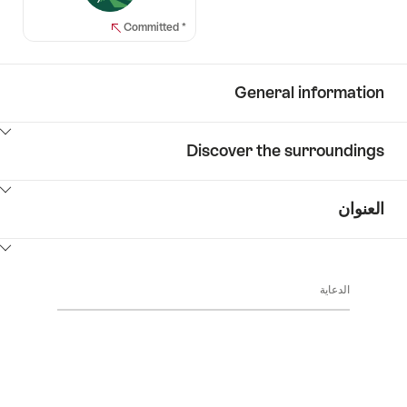
* Committed
General information
ClickToViewContent
Discover the surroundings
ClickToViewContent
العنوان
ClickToViewContent
الدعاية