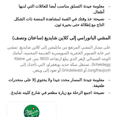
معلومة جيدة: التسلق مناسب أيضا للعائلات التي لديها
أطفال.
نصيحة: خذ وقتك في القمة لمشاهدة المنصة ذات الشكل
التاج مع إطلالة حتى بحيرة ثون.
المشي البانورامي إلى كلاين شايديغ (ساعتان ونصف)
على مسار المشي المرتفع من مانليشن إلى كلاين شايديغ، تمشي
عبر غابة الصنوبر الحجرية السويسرية القديمة المحمية. أمامك
الوجه الشمالي لإيغر الذي يبلغ ارتفاعه 1800 متر. في Kleine
Scheidegg، تستقل سكة حديد يونغفراو، التي تأخذك إلى
Jungfraujoch أو Grindelwald أو تعود إلى وينغن.
معلومة جيدة: المسار محدد جيدا ولا يحتوي إلا على منحدرات
طفيفة.
نصيحة: اجمع الرحلة مع زيارة مطعم في شارع كلينه شايدغ.