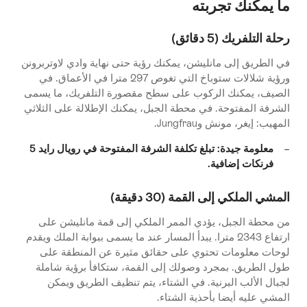
ما يمكنك تجربته
رحلة التلفريك (5 دقائق)
في الطريق إلى مانليشن، يمكنك رؤية حتى نهاية وادي لاوتربرونن
ورؤية شلالات ستوباخ التي تغوص 297 مترا في الأعماق. في
الصيف، يمكنك الركوب على سطح مقصورة التلفريك، ما يسمى
الشرفة المفتوحة. في محطة الجبل، يمكنك الإطلالة على الثلاثي
المهيب: إيغر، مونش وJungfrau.
معلومة جيدة: تبلغ تكلفة الشرفة المفتوحة في رويال رايد 5
فرنكات إضافية.
المشي الملكي إلى القمة (30 دقيقة)
من محطة الجبل، يؤدي الممر الملكي إلى قمة مانليشن على
ارتفاع 2343 مترا. يبدأ المسار عند ما يسمى ببوابة الملك ويقدم
لوحات معلومات تحتوي على حقائق مثيرة عن المنطقة على
طول الطريق. بمجرد وصولك إلى القمة، ستكافأ برؤية شاملة
لجبال الألب البرنية. في الشتاء، يتم تنظيف الطريق ويمكن
المشي عليه أيضا بأحذية الشتاء.