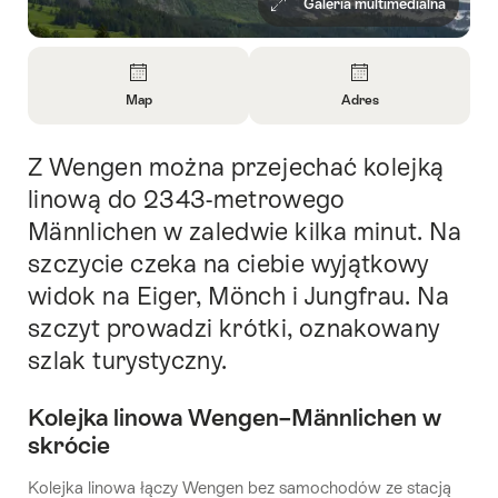
Galeria multimedialna
Overview
Map
Adres
Open
Open
Information
Information
Z Wengen można przejechać kolejką
Intro
About
About
Map
Contact
linową do 2343-metrowego
Männlichen w zaledwie kilka minut. Na
szczycie czeka na ciebie wyjątkowy
widok na Eiger, Mönch i Jungfrau. Na
szczyt prowadzi krótki, oznakowany
szlak turystyczny.
Kolejka linowa Wengen–Männlichen w
skrócie
Kolejka linowa łączy Wengen bez samochodów ze stacją