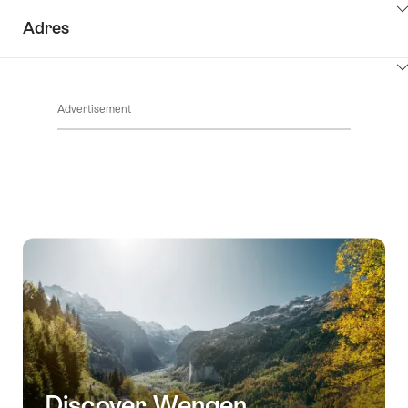
ClickToViewContent
Adres
ClickToViewContent
Advertisement
Discover Wengen