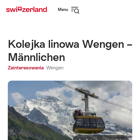
Navigate
Quick
Menu
to
navigation
Open
myswitzerland.com
navigation
Kolejka linowa Wengen –
Männlichen
Zainteresowania
Wengen