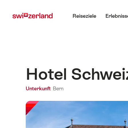
Navigate
Schnellnavigation
Hauptmenü
to
Reiseziele
Erlebniss
myswitzerland.com
Hotel Schwei
Unterkunft
Bern