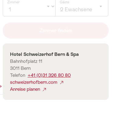
Zimmer
Gäste
2 Ewachsene
Klicken
um
Zimmer finden
Anzahl
Gäste
auszuwählen
Kontakt
Hotel Schweizerhof Bern & Spa
Bahnhofplatz 11
3011 Bern
Telefon
+41 (0)31 326 80 80
schweizerhofbern.com
Anreise planen