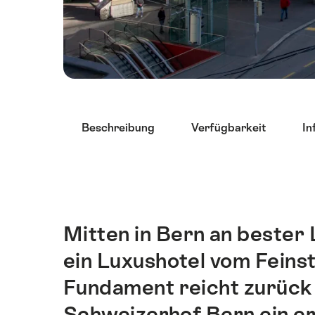
List
Beschreibung
Verfügbarkeit
In
von
Links
die
direkt
zu
Ankerpunkten
Mitten in Bern an bester
Einleitung
auf
ein Luxushotel vom Feins
dieser
Seite
Fundament reicht zurück i
führen.
Schweizerhof Bern ein er