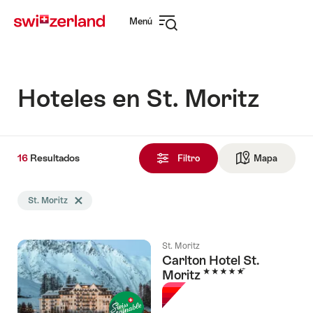
Navegar
Navegación
Menú
por
rápida
Abrir
myswitzerland.com
navegación
Hoteles en St. Moritz
16
16
Resultados
Resultados
Filtro
Mapa
Ir a la v
encontrado
La
St. Moritz
Eliminar etiqueta St. Moritz
búsqueda
se
filtró
St. Moritz
por
Carlton Hotel St.
las
5 Estrellas
Moritz
siguientes
etiquetas