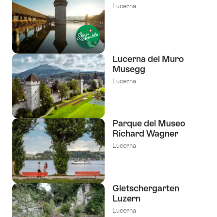
Lucerna
Lucerna del Muro
Musegg
Lucerna
Parque del Museo
Richard Wagner
Lucerna
Gletschergarten
Luzern
Lucerna