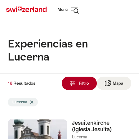
Navegar
Navegación
Menú
por
rápida
Abrir
myswitzerland.com
navegación
Experiencias en
Lucerna
16
16
Resultados
Resultados
Filtro
Mapa
Ir a la v
encontrado
La
Lucerna
Eliminar etiqueta Lucerna
búsqueda
se
filtró
Jesuitenkirche
por
(Iglesia Jesuita)
las
siguientes
Lucerna