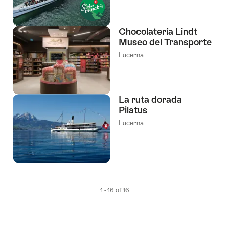
Chocolatería Lindt
Museo del Transporte
Lucerna
La ruta dorada
Pilatus
Lucerna
1 - 16 of 16