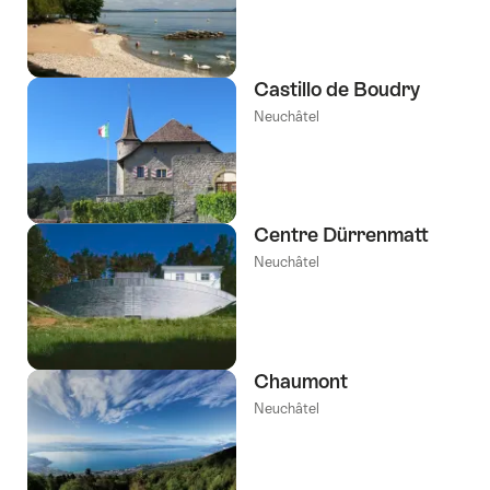
etiquetas
Castillo de Boudry
Neuchâtel
Centre Dürrenmatt
Neuchâtel
Chaumont
Neuchâtel