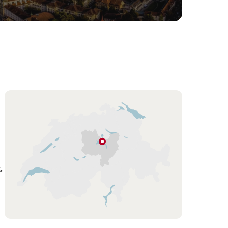
Carte
Rigi
Lucerne-
.
Lac
des
Quatre-
Cantons