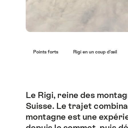
Liste
Points forts
Rigi en un coup d’œil
des
liens
menant
directement
aux
points
Le Rigi, reine des montag
Introduction
forts
Suisse. Le trajet combina
sur
cette
montagne est une expérie
page.
depuis le sommet, puis 