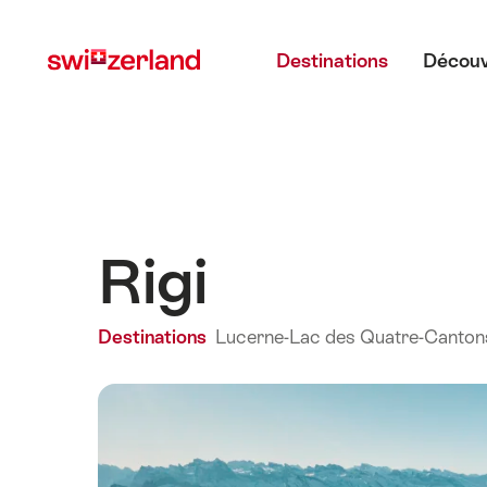
Naviguer
Navigation
Menu principal
sur
rapide
Destinations
Découv
myswitzerland.com
Rigi
Destinations
Lucerne-Lac des Quatre-Canton