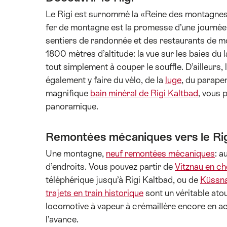
Le Rigi est surnommé la «Reine des montagnes»
fer de montagne est la promesse d’une journée
sentiers de randonnée et des restaurants de 
1800 mètres d’altitude: la vue sur les baies d
tout simplement à couper le souffle. D’ailleurs,
également y faire du vélo, de la
luge
, du parape
magnifique
bain minéral de Rigi Kaltbad
, vous 
panoramique.
Remontées mécaniques vers le R
Une montagne,
neuf remontées mécaniques
: a
d’endroits. Vous pouvez partir de
Vitznau en ch
téléphérique jusqu’à Rigi Kaltbad, ou de
Küssn
trajets en train historique
sont un véritable atou
locomotive à vapeur à crémaillère encore en ac
l’avance.