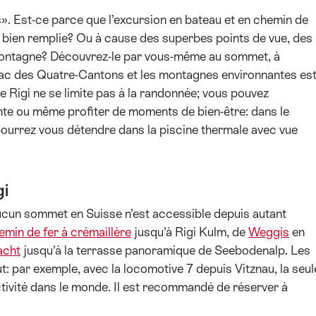
. Est-ce parce que l’excursion en bateau et en chemin de
 bien remplie? Ou à cause des superbes points de vue, des
montagne? Découvrez-le par vous-même au sommet, à
u lac des Quatre-Cantons et les montagnes environnantes es
 le Rigi ne se limite pas à la randonnée; vous pouvez
nte ou même profiter de moments de bien-être: dans le
pourrez vous détendre dans la piscine thermale avec vue
igi
ucun sommet en Suisse n’est accessible depuis autant
emin de fer à crémaillère
jusqu’à Rigi Kulm, de
Weggis
en
acht
jusqu’à la terrasse panoramique de Seebodenalp. Les
t: par exemple, avec la locomotive 7 depuis Vitznau, la seul
tivité dans le monde. Il est recommandé de réserver à