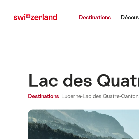
Naviguer
Navigation
Menu principal
sur
rapide
Destinations
Découv
myswitzerland.com
Lac des Quat
Destinations
Lucerne-Lac des Quatre-Canton