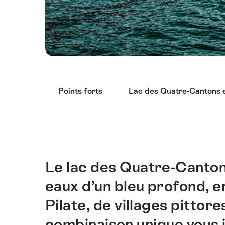
Liste
Points forts
Lac des Quatre-Cantons e
des
liens
menant
directement
aux
points
Le lac des Quatre-Cantons
Introduction
forts
eaux d’un bleu profond, e
sur
cette
Pilate, de villages pittore
page.
combinaison unique vous 