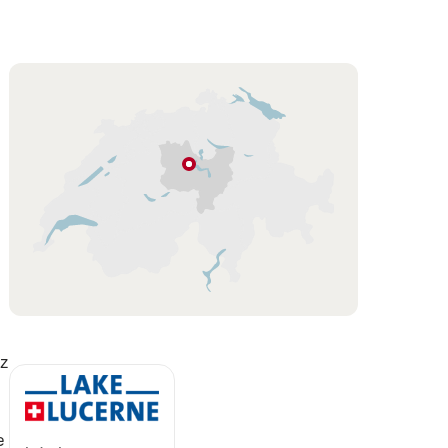
Carte
Lac
des
Quatre-
Cantons
Lucerne-
Lac
des
Quatre-
ez
Cantons
e