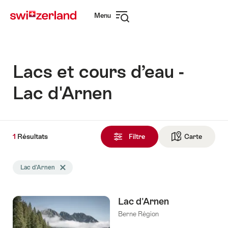
Naviguer
Navigation
Menu
sur
rapide
Ouvrir
myswitzerland.com
la
navigation
Lacs et cours d’eau -
Lac d'Arnen
1
1
Résultats
Résultats
Filtre
Carte
Vers la 
trouvés
La
Lac d'Arnen
Effacer le tag Lac d'Arnen
recherche
a
été
Lac d'Arnen
filtrée
selon
Berne Région
les