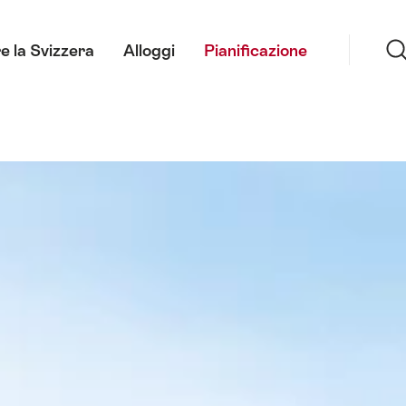
Ricerca
Image Text Teaser Chasseral Nature Park
Image Text
e la Svizzera
Alloggi
Pianificazione