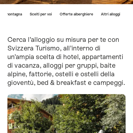
Elenco
i di montagna
Scelti per voi
Offerte alberghiere
Altri alloggi
di
link
che
conducono
Cerca l’alloggio su misura per te con
Introduzione
direttamente
Svizzera Turismo, all’interno di
ai
un’ampia scelta di hotel, appartamenti
punti
di
di vacanza, alloggi per gruppi, baite
ancoraggio
alpine, fattorie, ostelli e ostelli della
di
gioventù, bed & breakfast e campeggi.
questo
sito.