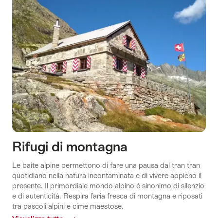
Racconti
d'hotel
10
alberghi
per
la
gioventù
svizzeri
che
Racconti
la
d'hotel
Racconti d'hotel
Gen
Rifugi di montagna
Una
La
Racconti d'hotel
Racconti d'hotel
Z
notte
Sogno
Misteriosi
sostenibilità
Le baite alpine permettono di fare una pausa dal tran tran
amerà
al
della
sentieri
qui è
quotidiano nella natura incontaminata e di vivere appieno il
museo
Mongolia
nascosti
d’obbligo
presente. Il primordiale mondo alpino è sinonimo di silenzio
e di autenticità. Respira l’aria fresca di montagna e riposati
tra pascoli alpini e cime maestose.