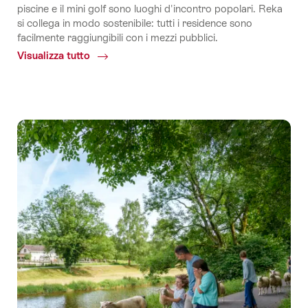
piscine e il mini golf sono luoghi d'incontro popolari. Reka
si collega in modo sostenibile: tutti i residence sono
facilmente raggiungibili con i mezzi pubblici.
Visualizza tutto
Common.Of
Appartamenti
per
vacanze
Reka