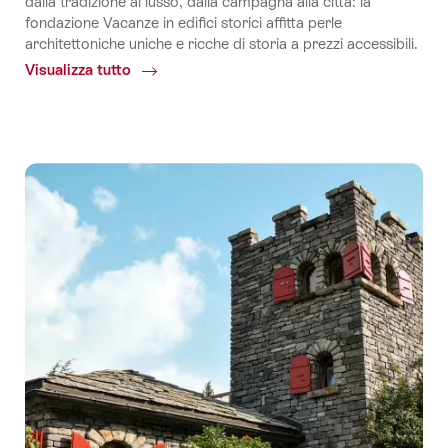
dalla tradizione al lusso, dalla campagna alla città: la
fondazione Vacanze in edifici storici affitta perle
architettoniche uniche e ricche di storia a prezzi accessibili.
Visualizza tutto
Common.Of
Vacanze
in
edifici
storici