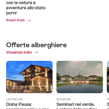
con la natura e
avventura allo stato
puro!
Common.Of
Scopri di più
Esperienze
indimenticabili
nel
settore
Offerte alberghiere
paralberghiero
svizzero:
Visualizza tutto
contatto
con
la
natura
e
avventura
allo
stato
puro!
Les Paccots
Schwende
K
Dolce Pausa:
Seminari nel verde.