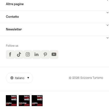
Altre pagine
Contatto
Newsletter
Follow us
Facebook
TikTok
Instagram
LinkedIn
Pinterest
YouTube
© 2026 Svizzera Turismo
Italiano
seleziona (clicca per visualizzare)
More
Lingua
links
Awards