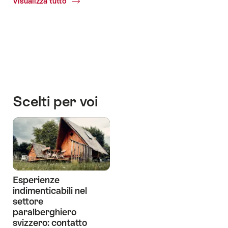
Visualizza tutto
Common.Of
Rifugi
di
montagna
Racconti
d'hotel
Scelti per voi
Esperienze
indimenticabili nel
settore
paralberghiero
svizzero: contatto