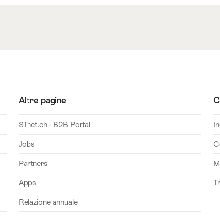
Altre pagine
C
STnet.ch - B2B Portal
In
Jobs
C
Partners
M
Apps
T
Relazione annuale