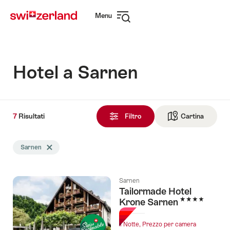
Navigare
Navigazione
Menu
su
rapida
Apri
myswitzerland.com
navigazione
Hotel a Sarnen
7
7
Risultati
Risultati
Filtro
Cartina
Vai alla 
trovati
La
Sarnen
Elimina tag Sarnen
ricerca
è
stata
Sarnen
filtrata
Tailormade Hotel
in
4 Stelle
Krone Sarnen
base
ai
1 Notte, Prezzo per camera
tag