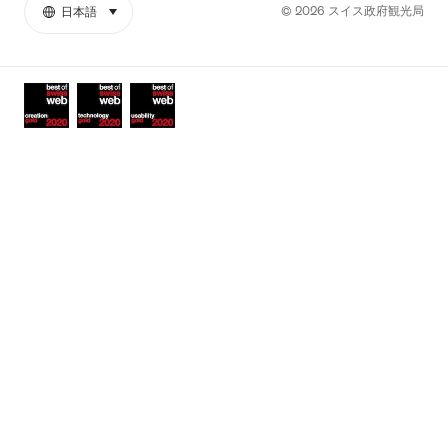
ラ
ブ
© 2026 スイス政府観光局
日本語
select (click to display)
リ
言
ム
YouTube
ン
語
ク
Awards