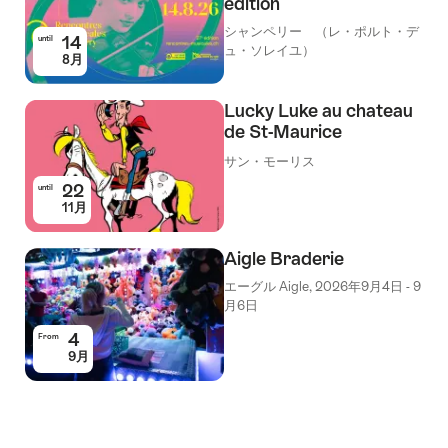
édition
シャンペリー （レ・ポルト・デ
14
until
ュ・ソレイユ）
8月
Lucky Luke au chateau
de St-Maurice
サン・モーリス
22
until
11月
Aigle Braderie
エーグル Aigle, 2026年9月4日 - 9
月6日
4
From
9月