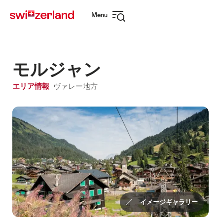
Navigate
Quick
Menu
to
navigation
Open
myswitzerland.com
navigation
モルジャン
エリア情報
ヴァレー地方
イメージギャラリー