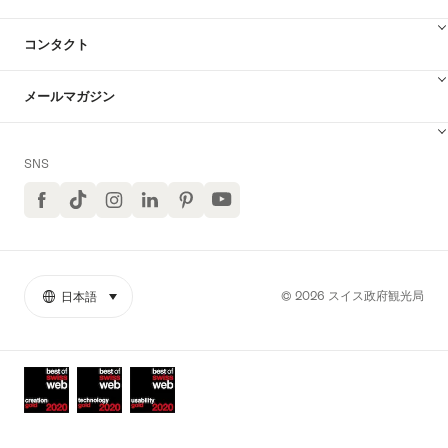
コンタクト
メールマガジン
SNS
Facebook
TikTok
イ
LinkedIn
Pinterest
ユ
ン
ー
ス
チ
タ
ュ
グ
ー
ラ
ブ
© 2026 スイス政府観光局
日本語
select (click to display)
リ
言
ム
YouTube
ン
語
ク
Awards