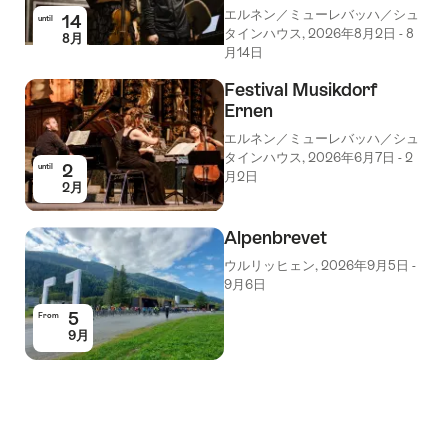
エルネン／ミューレバッハ／シュ
14
until
タインハウス, 2026年8月2日 - 8
8月
月14日
Festival Musikdorf
Ernen
エルネン／ミューレバッハ／シュ
タインハウス, 2026年6月7日 - 2
2
until
月2日
2月
Alpenbrevet
ウルリッヒェン, 2026年9月5日 -
9月6日
5
From
9月