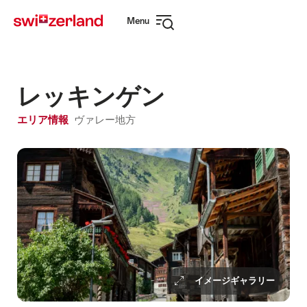
Navigate
Quick
Menu
to
navigation
Open
myswitzerland.com
navigation
レッキンゲン
エリア情報
ヴァレー地方
イメージギャラリー