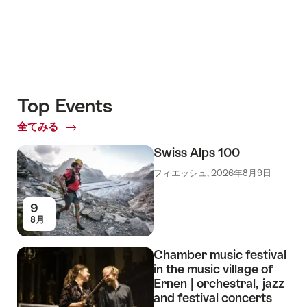
Top Events
全てみる
Top
Events
Swiss Alps 100
フィエッシュ, 2026年8月9日
9
8月
Chamber music festival
in the music village of
Ernen | orchestral, jazz
and festival concerts