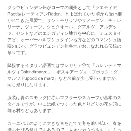
グラウビュンデン州がローマの属州として『ラエティア
Raetia/レーティアンRätien』とよばれていた頃から受け継
がれてきた風習で、サン・モリッツやサメーダン、チェレ
リーナ、ツォーツ、シュクオール、グアルダ、アルデッ
ツ、セントなどのエンガディン地方を中心に、ミュスタイ
ア谷、オーバーハルプシュタイン地方などのロマンシュ語
圏のほか、グラウビュンデン州各地でおこなわれる伝統の
祭りです。
隣接するイタリア語圏ではブレガリア谷で「カレンディマ
ルツォCalendimarzo」、ポスキアーヴォ「プポック・ダ・
マルツ Pupocc da marz」など名前が少し変わりますが、
同じ祭りになります。
服装は青のスモッグに赤いマフラーやスカーフが基本のス
タイルですが、中には紙でつくった色とりどりの花を頭に
飾る村などもあります。
カーニバルのように大きな音をたてて冬を追い払い、春を
待ちわびる祭りでもあるので、大きなカウベルを手にもっ