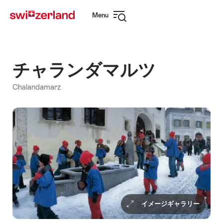
Navigate
Quick
Menu
to
navigation
Open
myswitzerland.com
navigation
チャランダマルツ
Chalandamarz
イメージギャラリー