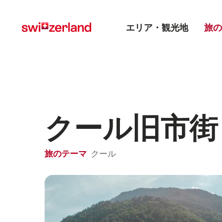
Navigate
Quick
Main menu
to
navigation
エリア・観光地
旅の
myswitzerland.com
クール旧市街
旅のテーマ
クール