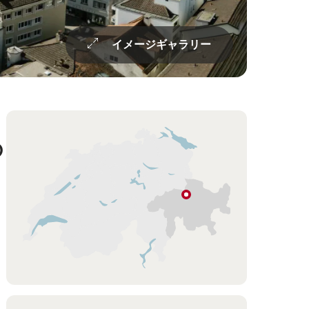
イメージギャラリー
ま
Overview
Hint
の
る
ク
ー
ル
グ
ラ
ウ
ビ