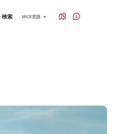
Service Navigation
検索
Language, region and important links
MICE
言語
select (click to display)
Map
Help & Contact