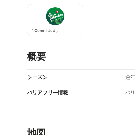
* Committed
概要
Show
シーズン
通
Technical
content
information
バリアフリー情報
バ
地図