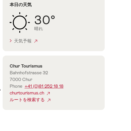
本日の天気
ュ
ン
30°
デ
ン
晴れ
地
方
天気予報
Contact
Chur Tourismus
Bahnhofstrasse 32
7000 Chur
Phone
+41 (0)81 252 18 18
い
churtourismus.ch
ルートを検索する