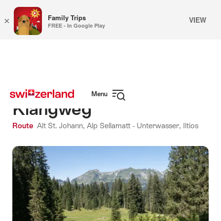
Family Trips
VIEW
×
FREE - In Google Play
Navigate
Quick
to
navigation
myswitzerland.com
Menu
Klangweg
Open
navigation
Route
Alt St. Johann, Alp Sellamatt - Unterwasser, Iltios