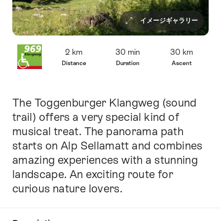
イメージギャラリー
Overview
2 km
30 min
30 km
Distance
Duration
Ascent
The Toggenburger Klangweg (sound
Intro
trail) offers a very special kind of
musical treat. The panorama path
starts on Alp Sellamatt and combines
amazing experiences with a stunning
landscape. An exciting route for
curious nature lovers.