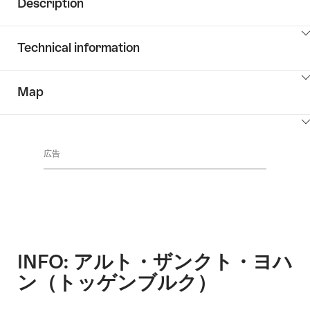
Description
Click
Technical information
here
to
Click
show
Map
here
the
to
content:
Click
show
+++++
here
the
広告
to
content:
show
PageTypes.DataPages.RoutePage.KeyValueListLabel
the
content:
Map
INFO: アルト・ザンクト・ヨハ
ン（トッゲンブルク）