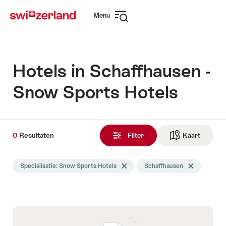
Surfen
Snellink
Menu
op
Navigatie
myswitzerland.com
openen
Hotels in Schaffhausen -
Snow Sports Hotels
0
0
Resultaten
Resultaten
Filter
Kaart
Naar de
gevonden
De
Specialisatie: Snow Sports Hotels
Tag Specialisatie wissen
Schaffhausen
Tag Schaffhau
zoekopdracht
werd
gefilterd
op
de
volgende